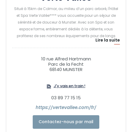
Situé à 15km de Colmar, au milieu d’un parc arboré, l'Hôtel
et Spa Verte Vallée**** vous accueille pour un séjour de
sérénité et de douceur à Munster. Avec son Spa et son
espace forme, entièrement dédiés à la détente, vous
profiterez de ses nombreux équipements pour de longs
Lire la suite
moments d'évasion.
Le restaurant Les Grands Arbres vous invite à déguster des
10 rue Alfred Hartmann
Parc de la Fecht
mets savoureux et vous pourrez y déguster une cuisine de
68140 MUNSTER
produits frais et régionaux. En été, vous profitez de notre
terrasse ensoleillée. Pour vos réceptions et fêtes de famille,
nous pouvons accueillir des banquets de 10 à 130
J'y vais en train !
personnes.
03 89 77 15 15
https://vertevallee.com/fr/
Pour vos réunions et vos séminaires, la Verte Vallée est en
mesure d'accueillir des manifestations jusqu'à 180
participants et propose des prestations personnalisées en
Contactez-nous par mail
formule journées d'étude ou en séminaire résidentiel.