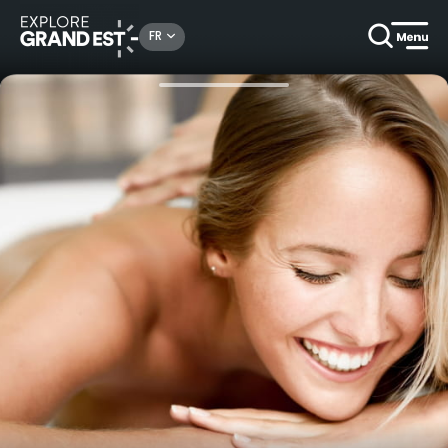
Rechercher un lieu, une activité...
FR
Accueil
Bien-être
Rituel de "soins" 1h30 - Spa Verte Vallée