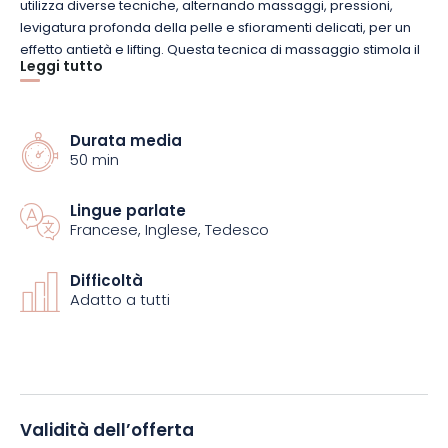
utilizza diverse tecniche, alternando massaggi, pressioni,
levigatura profonda della pelle e sfioramenti delicati, per un
effetto antietà e lifting. Questa tecnica di massaggio stimola il
Leggi tutto
sistema linfatico ad eliminare le tossine.
Prenotate subito e vivete un’esperienza di relax unica al
Durata media
Domaine & Spa du Hirtz!
50 min
Lingue parlate
Francese, Inglese, Tedesco
Difficoltà
Adatto a tutti
Validità dell’offerta