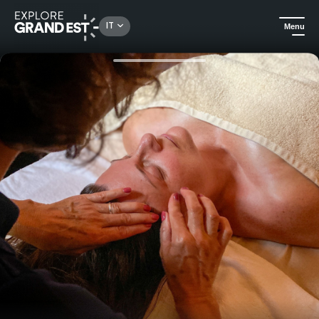
Rechercher un lieu, une activité...
IT
Menu
Homepage
Benessere
Viso giapponese - Kobido