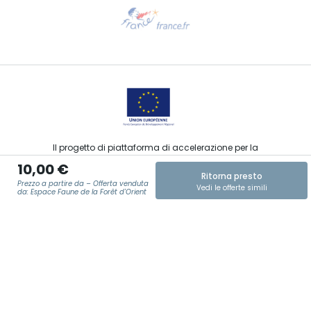
Ti serve aiuto?
Contattaci per e-mail
Il progetto di piattaforma di accelerazione per la
commercializzazione delle offerte turistiche, sportive, culturali
10,00 €
ed enoturistiche del Grand Est è stato finanziato dal FEDER
Ritorna presto
nell’ambito della risposta dell’Unione Europea alla pandemia
Prezzo a partire da – Offerta venduta
Vedi le offerte simili
da COVID-19.
da: Espace Faune de la Forêt d'Orient
E-MAIL
*
Agence Régionale du Tourisme Grand Est ©2026 - Tutti i diritti
riservati
Condizioni generali di utilizzo