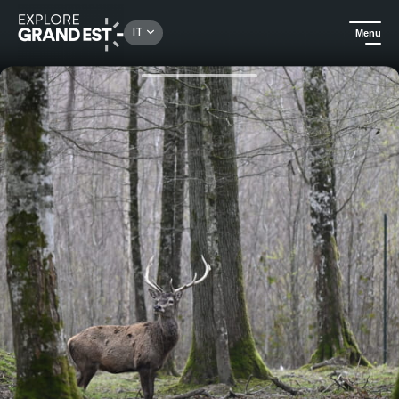
Rechercher un lieu, une activité...
IT
Menu
Homepage
Escursioni
Il muggito del cervo: un'immersione sensibile con un guardiano di animali