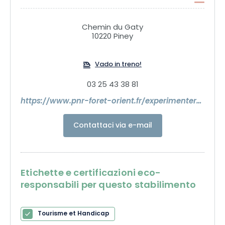
ettari. Cervi, caprioli, cinghiali, uri, tarpani, alci e bisonti
europei, mufloni, daini e cavalli Prewalski vi aspettano per
una gita in famiglia.
Chemin du Gaty
10220 Piney
Vado in treno!
03 25 43 38 81
https://www.pnr-foret-orient.fr/experimenter/espace-faune/
Contattaci via e-mail
Etichette e certificazioni eco-
responsabili per questo stabilimento
Tourisme et Handicap