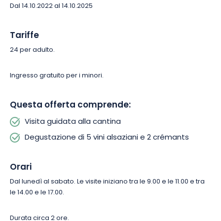
Dal 14.10.2022 al 14.10.2025
accuratamente selezionati e 2 crémant, che saranno sostituiti
da succhi di frutta fatti in casa per i bambini.
Tariffe
24 per adulto.
Ingresso gratuito per i minori.
Questa offerta comprende:
Visita guidata alla cantina
Degustazione di 5 vini alsaziani e 2 crémants
Orari
Dal lunedì al sabato. Le visite iniziano tra le 9.00 e le 11.00 e tra
le 14.00 e le 17.00.
Durata circa 2 ore.