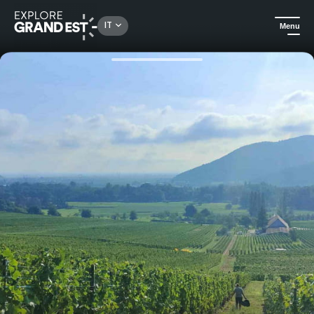
Rechercher un lieu, une activité...
IT
Menu
Homepage
Escursioni
Degustazione di vini presso la tenuta Alphonse Meyer