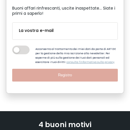
Buoni affari rinfrescanti, uscite inaspettate... Siate i
primi a saperlo!
Acconsento al trattamento dei miei dati da parte di ART GE
per la gestione della mia iscrizione alla newsletter. Per
saperne di più sulla gestione dei tuoi dati personali ed
esercitare i tuoi diritti:
consulta l'informativa sulla privacy
.
Registro
4 buoni motivi