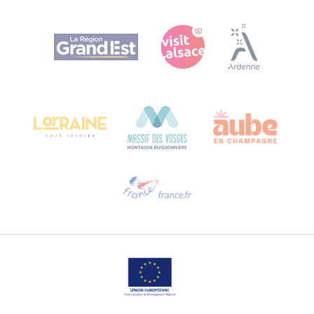
Agence Régionale du Tourisme Grand Est
Bureau de Colmar (sede operativa)
Château Kiener – 24 rue de Verdun
68000 COLMAR
Ti serve aiuto?
Contattaci per e-mail