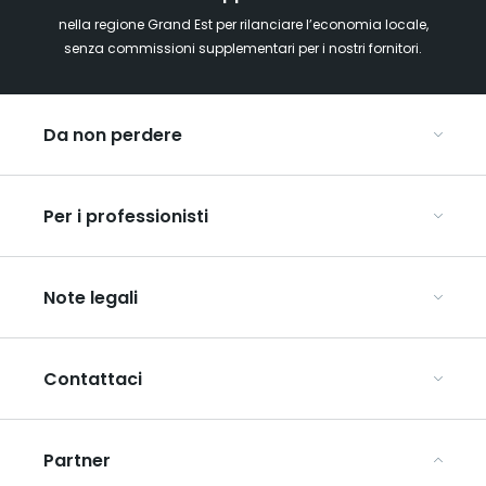
nella regione Grand Est per rilanciare l’economia locale,
senza commissioni supplementari per i nostri fornitori.
Da non perdere
Mercatini di Natale
Per i professionisti
Alsazia
Ardenne
Organizzare conferenze e seminari
Champagne
Note legali
Organizzate il vostro viaggio di gruppo
Lorena
Scopri l’ART GE
Vosgi
Condizioni generali di utilizzo
Mediaroom
Contattaci
Informativa sulla privacy
Avvertenze legali
Partner