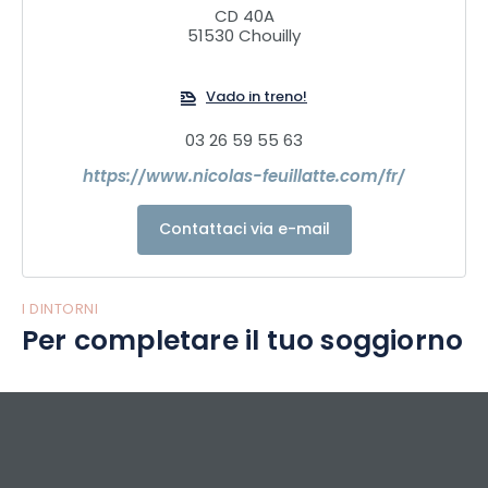
CD 40A
51530 Chouilly
Un'esperienza personalizzata per rendere il momento dello
Champagne ancora più speciale!
Vado in treno!
03 26 59 55 63
https://www.nicolas-feuillatte.com/fr/
Contattaci via e-mail
I DINTORNI
Per completare il tuo soggiorno