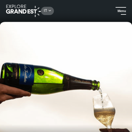
Rechercher un lieu, une activité...
IT
Menu
Homepage
Gastronomia ed enoturismo
Prova il piacere dello champagne di Nicolas Feuillatte a Chouilly