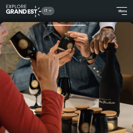
Rechercher un lieu, une activité...
IT
Menu
Homepage
Gastronomia ed enoturismo
Visita alla Casa dello Champagne Nicolas Feuillatte e laboratorio di degustazione alla cieca