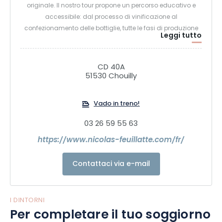
originale. Il nostro tour propone un percorso educativo e
accessibile: dal processo di vinificazione al
confezionamento delle bottiglie, tutte le fasi di produzione
Leggi tutto
delle cuvée sono svelate in un mondo che coinvolge tutti i
sensi.
CD 40A
51530 Chouilly
Un'esperienza personalizzata per rendere il momento dello
Champagne ancora più speciale!
Vado in treno!
03 26 59 55 63
https://www.nicolas-feuillatte.com/fr/
Contattaci via e-mail
I DINTORNI
Per completare il tuo soggiorno