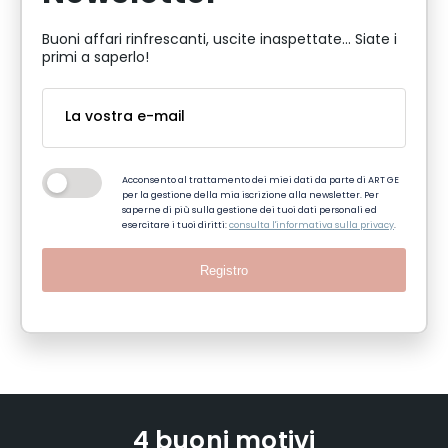
Buoni affari rinfrescanti, uscite inaspettate... Siate i
primi a saperlo!
Acconsento al trattamento dei miei dati da parte di ART GE
per la gestione della mia iscrizione alla newsletter. Per
saperne di più sulla gestione dei tuoi dati personali ed
esercitare i tuoi diritti:
consulta l'informativa sulla privacy
.
Registro
4 buoni motivi