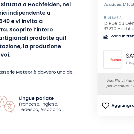
Situata a Hochfelden, nel
Venduto da: SASU M
eria indipendente a
ALSAZIA
640 e vi invita a
1b Rue du Gén
a. Scoprite l’intero
67270 Hochfe
Vado in tre
artigianali prodotte qui!
tazione, la produzione
voi.
SA
mag
 Brasserie Meteor è davvero uno dei
. Da 8 generazioni, la famiglia
Vendita vietata
per la salute.
to birrificio indipendente,
birre di alta qualità. Questo
Lingue parlate
Francese, Inglese,
permesso all’azienda di
Aggiungi ai
Tedesco, Alsaziano
le birre artigianali, fino ai