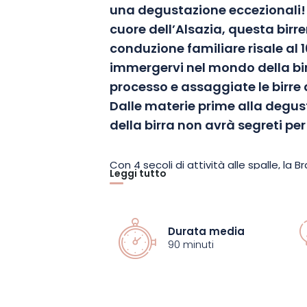
una degustazione eccezionali! 
cuore dell’Alsazia, questa birr
conduzione familiare risale al 1
immergervi nel mondo della birr
processo e assaggiate le birre 
Dalle materie prime alla degus
della birra non avrà segreti per 
Con 4 secoli di attività alle spalle, la
Leggi tutto
gioielli del patrimonio birrario francese
HAAG ha conservato il know-how di ques
innovando continuamente per produrre 
Durata media
lavoro appassionato e meticoloso ha 
90 minuti
affermarsi come punto di riferimento per 
giorni nostri.