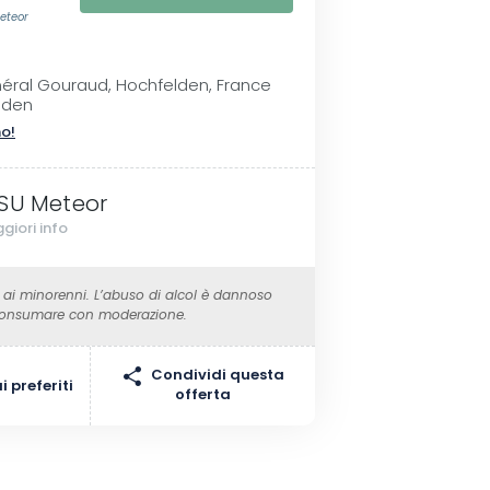
eteor
éral Gouraud, Hochfelden, France
lden
no!
SU Meteor
giori info
 ai minorenni. L’abuso di alcol è dannoso
 Consumare con moderazione.
Condividi questa
 preferiti
offerta