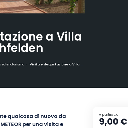
tazione a Villa
hfelden
 ed enoturismo
Visita e degustazione a Villa METEOR a Hochfelden
A partire da
cate qualcosa di nuovo da
9,00 €
la METEOR per una visita e