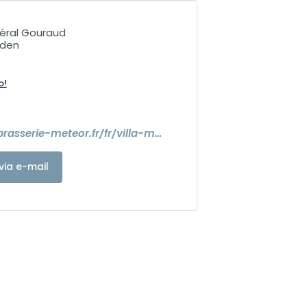
éral Gouraud
lden
o!
https://www.brasserie-meteor.fr/fr/villa-meteor
via e-mail