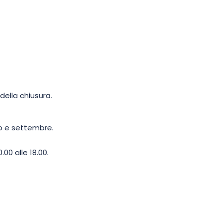
rno stesso direttamente dal vostro
e si applica una tariffa ridotta.
della chiusura.
to e settembre.
00 alle 18.00.