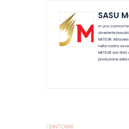
SASU M
In una cornice fa
divertente basata 
METEOR. Attravers
nella nostra avvent
METEOR dal 1640 a
produzione delle 
entrate a far par
I DINTORNI