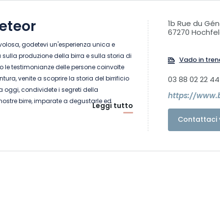
eteor
1b Rue du Gén
67270 Hochfe
volosa, godetevi un'esperienza unica e
sulla produzione della birra e sulla storia di
Vado in tren
o le testimonianze delle persone coinvolte
ura, venite a scoprire la storia del birrificio
03 88 02 22 44
 oggi, condividete i segreti della
nostre birre, imparate a degustarle ed
Leggi tutto
te della famiglia METEOR.
Contattaci 