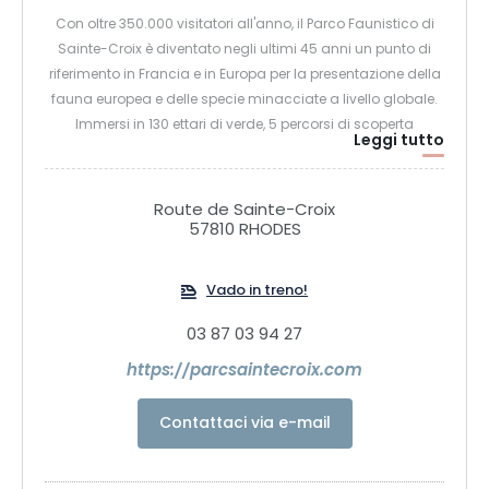
Con oltre 350.000 visitatori all'anno, il Parco Faunistico di
Sainte-Croix è diventato negli ultimi 45 anni un punto di
riferimento in Francia e in Europa per la presentazione della
fauna europea e delle specie minacciate a livello globale.
Immersi in 130 ettari di verde, 5 percorsi di scoperta
Leggi tutto
permettono di incontrare oltre 1.500 animali di 130 specie
che vivono in semi-libertà. Orsi, cervi, linci, ghiottoni, lemuri,
panda rossi e diversi branchi di lupi non avranno più
Route de Sainte-Croix
segreti per voi! Per prolungare la visita, i 56 Nature Lodges
57810 RHODES
offrono un'esperienza unica: dormire nel cuore di un grande
parco animale, il più vicino possibile agli animali selvatici.
Vado in treno!
03 87 03 94 27
https://parcsaintecroix.com
Contattaci via e-mail