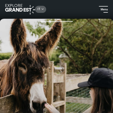
Rechercher un lieu, une activité...
IT
Menu
Homepage
Natura
Diventare guardiani di animali per un giorno al Parc de Sainte-Croix - Junior