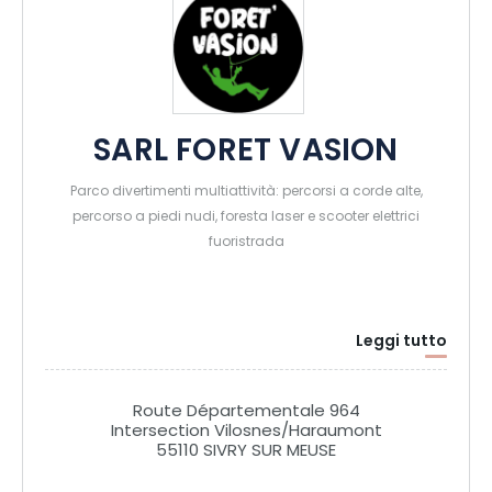
SARL FORET VASION
Parco divertimenti multiattività: percorsi a corde alte,
percorso a piedi nudi, foresta laser e scooter elettrici
fuoristrada
Leggi tutto
Route Départementale 964
Intersection Vilosnes/Haraumont
55110 SIVRY SUR MEUSE