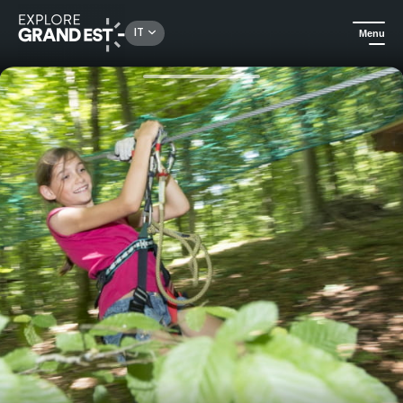
Rechercher un lieu, une activité...
IT
Menu
Homepage
Parchi divertimenti e animali
Parco Foret'vasion