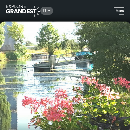
Rechercher un lieu, une activité...
IT
Menu
Homepage
Bed and breakfast
Pensione Consenvoye