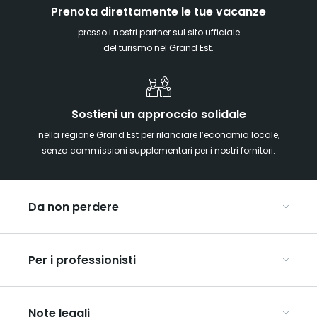
Prenota direttamente le tue vacanze
presso i nostri partner sul sito ufficiale
del turismo nel Grand Est.
Sostieni un approccio solidale
nella regione Grand Est per rilanciare l’economia locale,
senza commissioni supplementari per i nostri fornitori.
Da non perdere
Mercatini di Natale
Per i professionisti
Alsazia
Ardenne
Organizzare conferenze e seminari
Champagne
Note legali