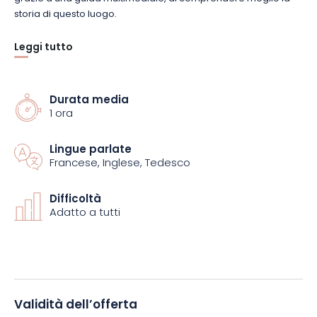
storia di questo luogo.
Leggi tutto
Scoprite una caserma, la torretta 155 e la necropoli tedesca,
dove sono sepolti più di 600 soldati tedeschi.
Durata media
1 ora
Lingue parlate
Francese, Inglese, Tedesco
Difficoltà
Adatto a tutti
Validità dell’offerta