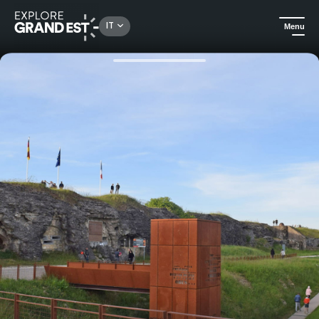
Rechercher un lieu, une activité...
IT
Menu
Homepage
Patrimonio e memoria
Visita del forte di Douaumont