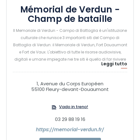
Mémorial de Verdun -
Champ de bataille
Il Memoriale di Verdun - Campo di Battaglia è un'istituzione
culturale che riunisce 3 importanti siti del Campo di
Battaglia di Verdun: il Memoriale di Verdun, Fort Douaumont
e Fort de Vaux. L'obiettivo di tutte le risorse audiovisive,
digitali e umane impiegate nei tre siti è quello di far rivivere
Leggi tutto
la storia ai visitatori sul campo.
Visitare il campo di battaglia di Verdun e i suoi siti principali
1, Avenue du Corps Européen
55100 Fleury-devant-Douaumont
è un'esperienza essenziale.
Vado in treno!
03 29 88 19 16
https://memorial-verdun.fr/