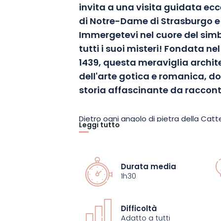
invita a una visita guidata ec
di Notre-Dame di Strasburgo e d
Immergetevi nel cuore del simbo
tutti i suoi misteri! Fondata ne
1439, questa meraviglia archit
dell'arte gotica e romanica, d
storia affascinante da raccont
Dietro ogni angolo di pietra della Cat
Leggi tutto
Strasburgo si nasconde un segreto, un
All'esterno, la sua facciata si erge c
che racconta mille e una storia del Me
Durata media
creano un balletto di luci e ombre, es
1h30
dell'arenaria rosa alla luce del sole.
Difficoltà
Varcate le porte, le vetrate del XII-XIV 
Adatto a tutti