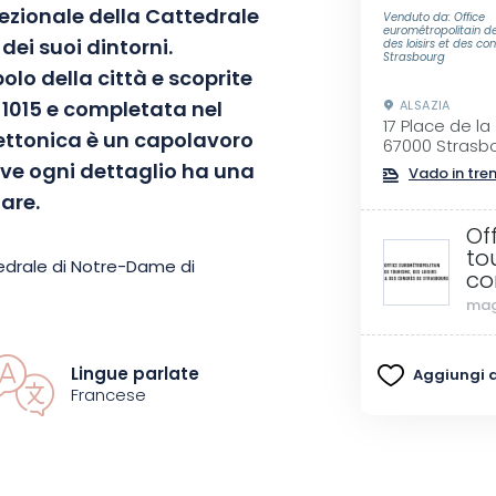
cezionale della Cattedrale
Venduto da: Office
eurométropolitain de
ei suoi dintorni.
des loisirs et des co
Strasbourg
lo della città e scoprite
l 1015 e completata nel
ALSAZIA
17 Place de l
ettonica è un capolavoro
67000 Strasb
ove ogni dettaglio ha una
Vado in tre
are.
Of
to
tedrale di Notre-Dame di
co
a storia, una leggenda.
mag
ome un maestoso affresco vivente,
dioevo. Le innumerevoli sculture
Lingue parlate
Aggiungi ai
altato dalle mutevoli sfumature
Francese
secolo, veri e propri mosaici di