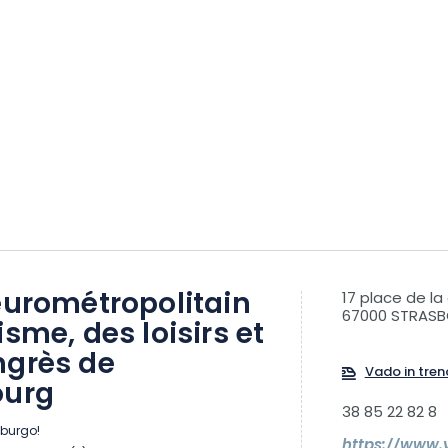
eurométropolitain
17 place de la
67000 STRAS
isme, des loisirs et
ngrès de
Vado in tren
ourg
38 85 22 82 8
sburgo!
https://www.v