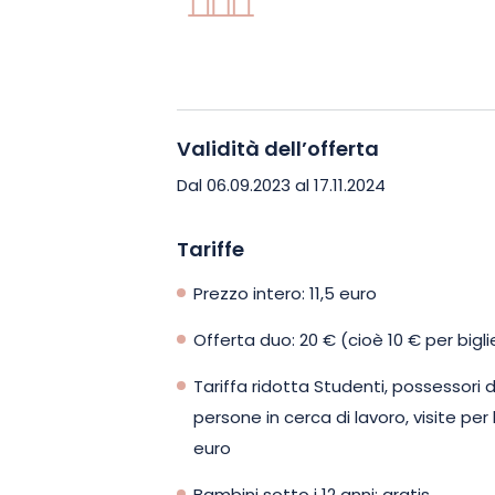
luce, adornano elegantemente la cat
cattura l'attenzione, con la cassa d
vegliare sul luogo. E che dire dell'oro
rinascimentale, il cui meccanismo risal
sé, che offre l'affascinante sfilata degl
Validità dell’offerta
all'appuntamento delle 12.30.
Dal 06.09.2023 al 17.11.2024
Ma l'esplorazione non si ferma alla ca
Tariffe
immersione di 1h30, non solo scoprirete
Prezzo intero: 11,5 euro
ma vi avventurerete anche nei dintorni,
con gli altri per bellezza e storia.
Offerta duo: 20 € (cioè 10 € per bigl
Tariffa ridotta Studenti, possessori 
Prenotate subito la vostra visita e veni
persone in cerca di lavoro, visite per 
Strasburgo attraverso le sue pietre et
euro
un'esperienza indimenticabile.