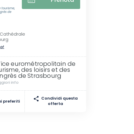
Prenota
 tourisme,
ngrès de
a Cathédrale
ourg
no!
fice eurométropolitain de
urisme, des loisirs et des
ngrès de Strasbourg
giori info
Condividi questa
 preferiti
offerta