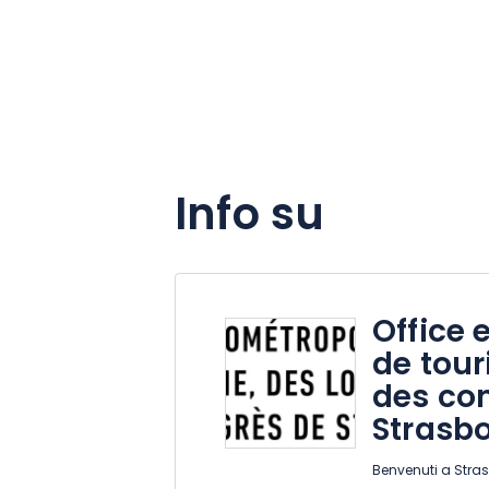
Info su
Office 
de tour
des co
Strasb
Benvenuti a Stra