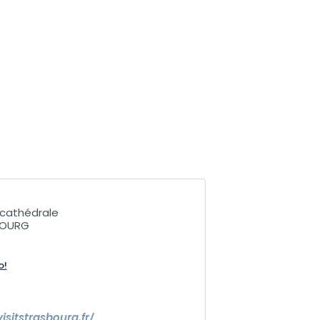
 cathédrale
BOURG
o!
isitstrasbourg.fr/