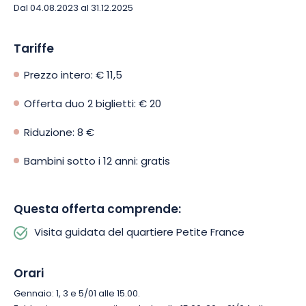
Dal 04.08.2023 al 31.12.2025
affascinare dagli aneddoti di questo quartiere, dalle
leggende delle sue vecchie pietre e dal ritmo rilassante delle
sue acque. Questa passeggiata di un’ora è adatta a tutti e
Tariffe
offre un’esperienza piacevole per ogni membro della
famiglia.
Prezzo intero: € 11,5
Offerta duo 2 biglietti: € 20
Lasciatevi tentare da questo affascinante tour e venite a
scoprire la Petite France in un modo unico e coinvolgente!
Riduzione: 8 €
Approfittate di questa opportunità per toccare il passato e
vivere il presente nel cuore di questo quartiere emblematico.
Bambini sotto i 12 anni: gratis
Questa offerta comprende:
Visita guidata del quartiere Petite France
Orari
Gennaio: 1, 3 e 5/01 alle 15.00.