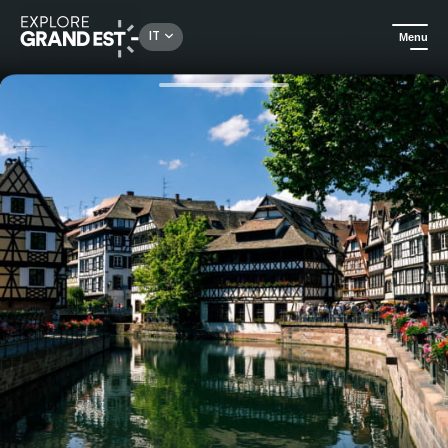
Rechercher un lieu, une activité...
IT
Menu
Homepage
In città
Visita guidata della Petite France, un quartiere pieno di fascino