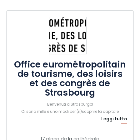
Office eurométropolitain
de tourisme, des loisirs
et des congrès de
Strasbourg
Benvenuti a Strasburgo!
Ci sono mille e uno modi per (ri)scoprire la capitale
Leggi tutto
dell'Alsazia, ed è quello che vorremmo mostrare a
chiunque sia curioso di conoscerla attraverso il nostro
programma di visite guidate a piedi (per individuali) con
17 place de la cathédrale