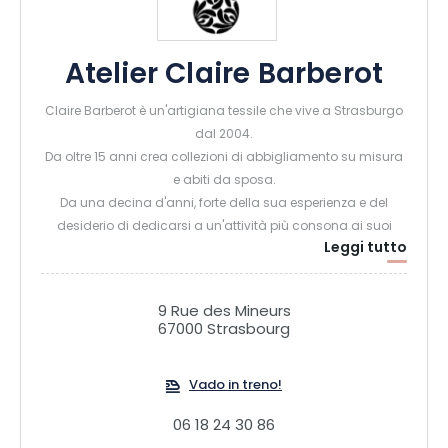
Atelier Claire Barberot
Claire Barberot è un'artigiana tessile che vive a Strasburgo
dal 2004.
Da oltre 15 anni crea collezioni di abbigliamento su misura
e abiti da sposa.
Da una decina d'anni, forte della sua esperienza e del
desiderio di dedicarsi a un'attività più consona ai suoi
Leggi tutto
valori, si è dedicata al ricamo e alla trasmissione delle sue
competenze.
Tutto l'anno, nel suo laboratorio, offre corsi e workshop di
9 Rue des Mineurs
cucito e ricamo creativo per principianti e studenti più
67000 Strasbourg
esperti, adulti, adolescenti e bambini.
Vado in treno!
06 18 24 30 86