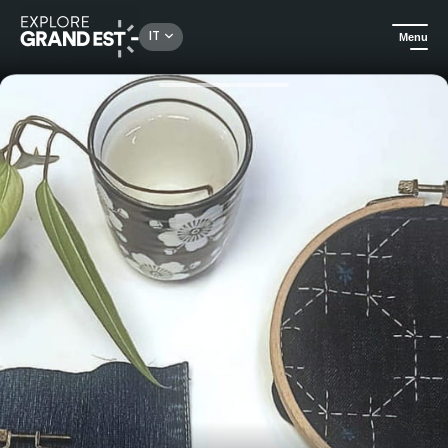
Rechercher un lieu, une activité...
IT
Menu
Homepage
Scopri il know-how
Corso introduttivo al ricamo Sashiko