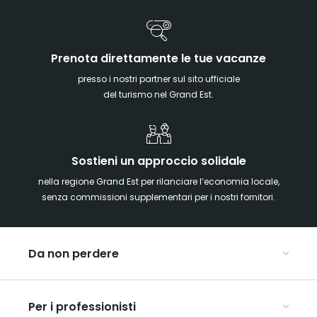
Prenota direttamente le tue vacanze
presso i nostri partner sul sito ufficiale
del turismo nel Grand Est.
Sostieni un approccio solidale
nella regione Grand Est per rilanciare l’economia locale,
senza commissioni supplementari per i nostri fornitori.
Da non perdere
Mercatini di Natale
Per i professionisti
Alsazia