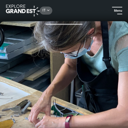
Rechercher un lieu, une activité...
IT
Menu
Homepage
Scopri il know-how
Scopri l'arte della creazione del vetro colorato