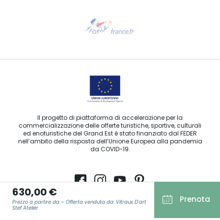
Ti serve aiuto?
Contattaci per e-mail
Il progetto di piattaforma di accelerazione per la
commercializzazione delle offerte turistiche, sportive, culturali
ed enoturistiche del Grand Est è stato finanziato dal FEDER
nell’ambito della risposta dell’Unione Europea alla pandemia
da COVID-19.
630,00 €
Prenota
Agence Régionale du Tourisme Grand Est ©2026 - Tutti i diritti
Prezzo a partire da – Offerta venduta da: Vitraux D'art
Stef Atelier
riservati