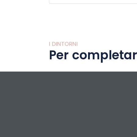
partono diversi c
Una vacanza indi
I DINTORNI
Per completar