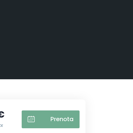
€
Prenota
DE