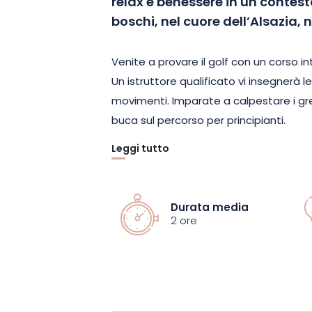
relax e benessere in un contesto 
boschi, nel cuore dell’Alsazia, 
Venite a provare il golf con un corso i
Un istruttore qualificato vi insegnerà le 
movimenti. Imparate a calpestare i gre
buca sul percorso per principianti.
Leggi tutto
Non dovrete preoccuparvi delle mazze da
pacchetto include l’attrezzatura neces
tratti di uno sport individuale, questa
Durata media
famiglie e amici. È accessibile a tutte 
2 ore
anni.
Prenotate subito e provate il percorso pe
golf di Ammerschwihr!