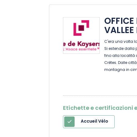
OFFICE
VALLEE
C'era una volta la
Si estende dalla 
fino alla località
Crêtes. Dalle città
montagna in cima,
plasmata dai suoi
pittoreschi vill
Katzenthal e Kays
L'alta valle, sul 
e borghi dove pa
Etichette e certificazion
montani di Frélan
Bonhomme. Tra cri
Accueil Vélo
per passeggiate e
gusti. In inverno,