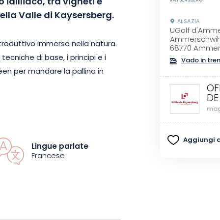
idilliaco, tra vigneti e
KAYSERSBERG
nella Valle di Kaysersberg.
ALSAZIA
UGolf d'Ammer
Ammerschwihr
ntroduttivo immerso nella natura.
68770 Ammer
tecniche di base, i principi e i
Vado in tre
en per mandare la pallina in
OF
DE
mag
 golf e di altro, poiché il
saria per la pratica.
Sebbene si
Aggiungi ai
 attività è pensata anche per
Lingue parlate
le persone di età superiore ai 6
Francese
r principianti per l’iniziazione al