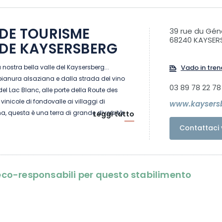
 DE TOURISME
39 rue du Gén
68240 KAYSER
 DE KAYSERSBERG
 nostra bella valle del Kaysersberg...
Vado in tren
pianura alsaziana e dalla strada del vino
03 89 78 22 78
 del Lac Blanc, alle porte della Route des
 vinicole di fondovalle ai villaggi di
www.kaysers
 questa è una terra di grande diversità,
Leggi tutto
 paesaggi! Sul lato dei vigneti, si trovano
Contattaci 
aggi alsaziani come Ammerschwihr,
ersberg Vignoble.
versante montano, è ricca di fattorie, locande
scolano le mucche dei Vosgi nei villaggi
i eco-responsabili per questo stabilimento
d, Labaroche, Lapoutroie, Orbey e Le
nali, prati e laghi di montagna, i sentieri
 mountain bike sono numerosi e per tutti i
 dalla stazione sciistica del Lac Blanc