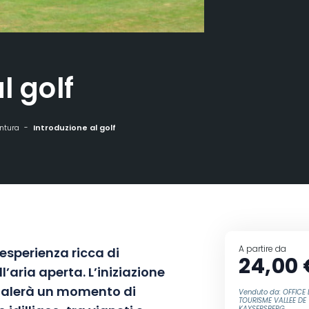
l golf
entura
Introduzione al golf
A partire da
’esperienza ricca di
24,00 
’aria aperta. L’iniziazione
galerà un momento di
Venduto da: OFFICE 
TOURISME VALLEE DE