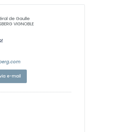
éral de Gaulle
SBERG VIGNOBLE
o!
berg.com
via e-mail