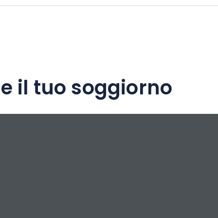
hilometri di piste da discesa e da fondo!
menticabile!
e il tuo soggiorno