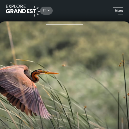
Rechercher un lieu, une activité...
IT
Menu
Homepage
Natura
Gita fotografica in barca