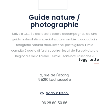
Guide nature /
photographie
Salve a tutti, Se desiderate essere accompagnati da una
guida naturalistica specializzata in ambienti acquatici e
fotografia naturalistica, siete nel posto giusto! Il mio
compito è quello di farvi scoprire i tesori del Parco Naturale
Regionale della Lorena. Le mie uscite naturalistiche vi
Leggi tutto
offrono un'occasione unica per scoprire la ricchezza della
flora e della fauna delle zone umide. Per gli amanti della
natura e per i fotografi in erba o esperti che vogliono
2, rue de l'étang
migliorare le loro capacità, organizzo corsi e uscite
55210 Lachaussée
personalizzate, a piedi o in barca (scout galleggiante).
Vado in treno!
06 28 60 50 86