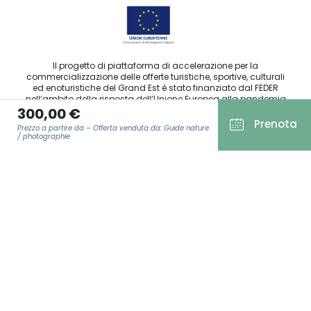
Il progetto di piattaforma di accelerazione per la
commercializzazione delle offerte turistiche, sportive, culturali
ed enoturistiche del Grand Est è stato finanziato dal FEDER
nell’ambito della risposta dell’Unione Europea alla pandemia
300,00 €
da COVID-19.
Prenota
Prezzo a partire da – Offerta venduta da: Guide nature
/ photographie
Agence Régionale du Tourisme Grand Est ©2026 - Tutti i diritti
E-MAIL
*
riservati
Condizioni generali di utilizzo
Note legali
Informativa sulla privacy
GDPR