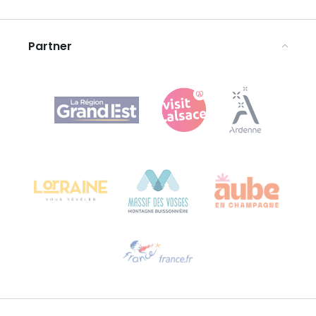
Avvertenze legali
Partner
Agence Régionale du Tourisme Grand Est
Bureau de Colmar (sede operativa)
Château Kiener – 24 rue de Verdun
68000 COLMAR
Ti serve aiuto?
Contattaci per e-mail