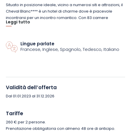
Situato in posizione ideale, vicino a numerosi siti e attrazioni, il
Cheval
Blanc****
è un hotel di charme dove è piacevole
incontrarsi per un incontro romantico.
Con 83 camere
Leggi tutto
confortevoli, questa struttura vi trasporterà fuori dal tempo
con il suo arredamento tradizionale rivisitato.
La vostra
camera si trova nell’edificio principale.
Spaziosa, arredata
con gusto e completamente attrezzata, offre un accesso
Lingue parlate
Francese, Inglese, Spagnolo, Tedesco, Italiano
diretto con l’ascensore alla piscina coperta.
Per completare la vostra esperienza di benessere, perché
non fare un tuffo nella vasca idromassaggio?
Potete anche
godervi il calore della sauna o dell’hammam per rilassare il
corpo e la mente.
E per tutto il giorno
: l’area relax è aperta
Validità dell’offerta
dalle
6.00
alle
22.00
.
Dal 01.01.2023 al 31.12.2026
Infine, il vostro soggiorno romantico sarà anche gourmet, con
2 colazioni a buffet e
Tariffe
2 menu Cheval Blanc
.
È l’occasione per
assaggiare una cucina deliziosa preparata secondo le
260 € per 2 persone.
tradizioni alsaziane.
Ci sono tutti gli ingredienti per un
Prenotazione obbligatoria con almeno 48 ore di anticipo.