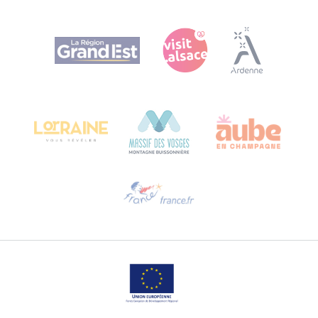
Agence Régionale du Tourisme Grand Est
Bureau de Colmar (sede operativa)
Château Kiener – 24 rue de Verdun
68000 COLMAR
Ti serve aiuto?
Contattaci per e-mail