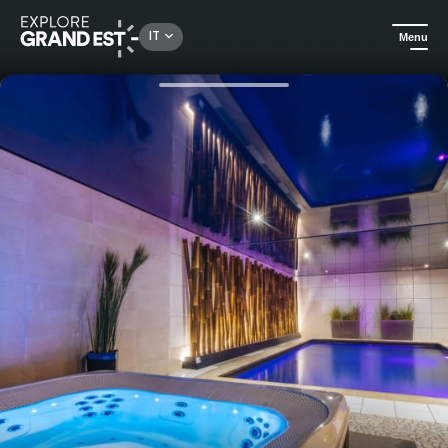
Rechercher un lieu, une activité...
IT
Menu
Homepage
Idee soggiorno
Pacchetto romantico all'Hotel Cheval Blanc****