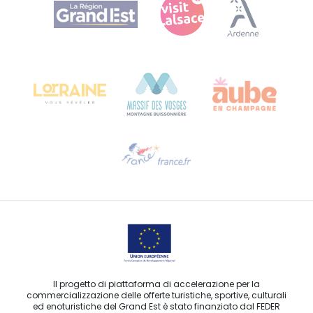
Agence Régionale du Tourisme Grand Est
Bureau de Colmar (sede operativa)
Château Kiener – 24 rue de Verdun
68000 COLMAR
Ti serve aiuto?
Contattaci per e-mail
Il progetto di piattaforma di accelerazione per la
commercializzazione delle offerte turistiche, sportive, culturali
ed enoturistiche del Grand Est è stato finanziato dal FEDER