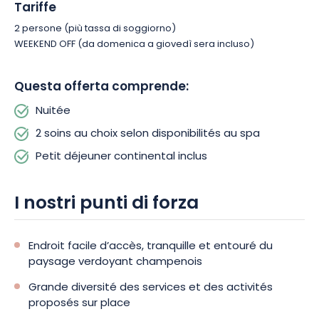
Tariffe
attività disponibili nella tenuta e nei dintorni. Perché non
2 persone (più tassa di soggiorno)
visitare la boutique dell’hotel? La cantina di champagne e vini
WEEKEND OFF (da domenica a giovedì sera incluso)
è ricca di annate prestigiose, che potrete gustare insieme nel
giardino con terrazza.
Questa offerta comprende:
Nuitée
2 soins au choix selon disponibilités au spa
Petit déjeuner continental inclus
I nostri punti di forza
Endroit facile d’accès, tranquille et entouré du
paysage verdoyant champenois
Grande diversité des services et des activités
proposés sur place