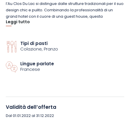
l’Au Clos Du Lac si distingue dalle strutture tradizionali per il suo
design chic e pulito. Combinando la professionalità di un
grand hotel con il cuore di una guest house, questa
Leggi tutto
incantevole struttura vi accoglierà in una delle sue 5 spaziose
suite, con un’attenzione speciale da parte del personale. Il
pacchetto Cocooning comprende 1 notte accogliente per 2
persone, con tutti i servizi necessari per un soggiorno
Tipi di pasti
piacevole. Godrete di un’accoglienza personalizzata fin dal
Colazione, Pranzo
vostro arrivo.
Lingue parlate
Francese
Questa pausa di relax comprende anche trattamenti
benessere eseguiti da personale qualificato. Il pacchetto
Cocooning comprende una scelta di 2 trattamenti:
– La Grande Réserve, calmante e rilassante;
– La Grande Cuvée, tonificante ed energetico;
– Le Grand Cru, per lavorare sui flussi energetici;
Validità dell’offerta
– La Cuvée Spéciale, antistress e ansiolitico, e
– Le Millésime, trattamenti per le mamme in attesa.
Dal 01.01.2022 al 31.12.2022
Dopo questo trattamento frizzante, concedetevi le varie