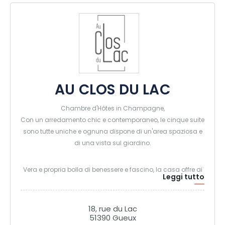
AU CLOS DU LAC
Chambre d'Hôtes in Champagne,
Con un arredamento chic e contemporaneo, le cinque suite
sono tutte uniche e ognuna dispone di un'area spaziosa e
di una vista sul giardino.
Vera e propria bolla di benessere e fascino, la casa offre ai
Leggi tutto
suoi ospiti un piacevole soggiorno in Champagne.
Servizi e strutture :
18, rue du Lac
51390 Gueux
- 5 camere per gli ospiti