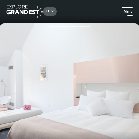
Rechercher un lieu, une activité...
IT
Menu
Homepage
Idee soggiorno
Soggiorno in cocooning al Clos du Lac in Champagne