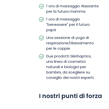
1 ora di massaggio rilassante
preziosi consigli e vi guideranno nelle 
per la futura mamma
accogliere il vostro piccolo con fiducia
1 ora di massaggio
"benessere" per il futuro
papà
Una sessione di yoga di
respirazione/rilassamento
per le coppie
Due prodotti Skinhaptics,
una linea di cosmetici
naturali e biologici per
bambini, da scegliere su
consiglio dei nostri esperti.
I nostri punti di forza