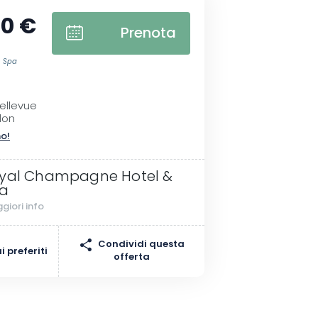
00 €
Prenota
 Spa
ellevue
lon
no!
yal Champagne Hotel &
a
giori info
Condividi questa
 preferiti
offerta