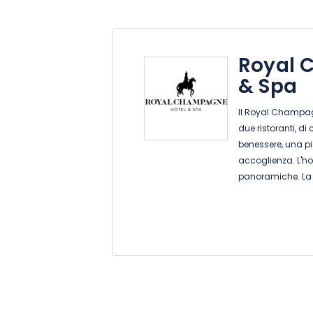
Royal 
& Spa
Il Royal Champag
due ristoranti, d
benessere, una pi
accoglienza. L'hot
panoramiche. La 
Biologique Recher
spazio relax di ol
sala fitness e un
anfiteatro contemp
della Champagne 
vista mozzafiato
dell'UNESCO. L'ho
World, è di propr