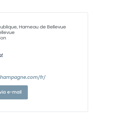
épublique, Hameau de Bellevue
llevue
lon
o!
lchampagne.com/fr/
via e-mail