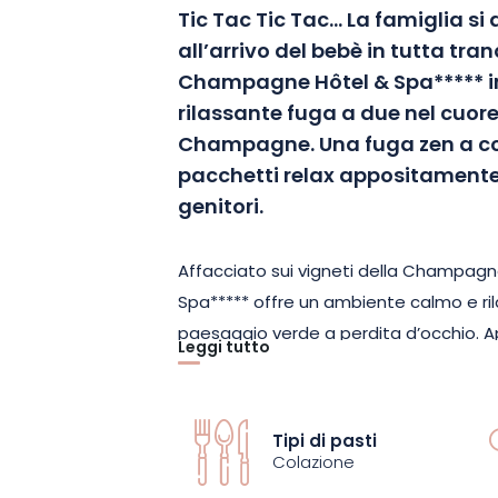
Tic Tac Tic Tac… La famiglia si 
all’arrivo del bebè in tutta tranq
Champagne Hôtel & Spa***** i
rilassante fuga a due nel cuore
Champagne. Una fuga zen a co
pacchetti relax appositamente s
genitori.
Affacciato sui vigneti della Champagn
Spa***** offre un ambiente calmo e ril
paesaggio verde a perdita d’occhio. Ap
Leggi tutto
da una sensazione di tranquillità e ben
suite dell’hotel per 2 notti in un letto k
Suite, la Champagne Junior Suite, la Roy
Tipi di pasti
Louise, ognuna vi cullerà in un’atmosfe
Colazione