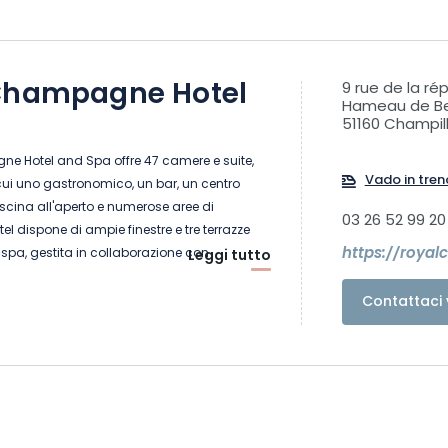
Champagne Hotel
9 rue de la r
Hameau de Be
51160 Champil
ne Hotel and Spa offre 47 camere e suite,
Vado in tren
i cui uno gastronomico, un bar, un centro
scina all'aperto e numerose aree di
03 26 52 99 20
el dispone di ampie finestre e tre terrazze
https://roya
spa, gestita in collaborazione con
Leggi tutto
che e KOS Paris, offre un vero e proprio
tre 1.500 m2 con 9 sale per trattamenti, una
Contattaci 
o studio di yoga. Costruito come un
oraneo, l'hotel si affaccia sulle colline
e tutte le camere e le suite godono di una
 su un sito patrimonio mondiale
tel, membro di The Leading Hotels of the
ietà del gruppo Champagne Hospitality, così