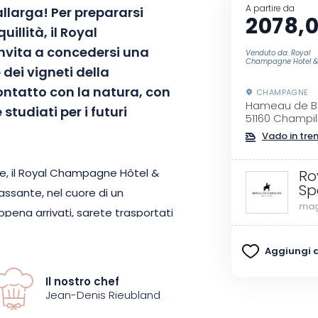
A partire da
allarga! Per prepararsi
2078,
uillità, il Royal
nvita a concedersi una
Venduto da: Royal
Champagne Hotel &
 dei vigneti della
ntatto con la natura, con
CHAMPAGNE
Hameau de B
tudiati per i futuri
51160 Champil
Vado in tre
e, il Royal Champagne Hôtel &
Ro
Sp
assante, nel cuore di un
mag
pena arrivati, sarete trasportati
essere. Sistematevi in una delle
Aggiungi ai
ing size. Tra la Garden Junior
al Junior Suite e la Suite Marie
Il nostro chef
ra piena di morbidezza e finezza.
Jean-Denis Rieubland