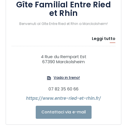
Gîte Familial Entre Ried
et Rhin
Benvenuti al Gîte Entre Ried et Rhin a Marckolsheim!
Leggi tutto
Concedetevi una pausa all’insegna della tranquillità nel
cuore del Grand Ried alsaziano. Immerso in una strada
tranquilla, il nostro alloggio può ospitare fino a 9 persone in
4 Rue du Rempart Est
un ambiente accogliente e confortevole, ideale per famiglie
67390 Marckolsheim
e soggiorni tra amici.
Vado in treno!
Tra foreste, fiumi, canali e villaggi tipici, scoprite un’Alsazia
autentica dove la natura è onnipresente. Approfittate delle
07 82 35 60 66
numerose piste ciclabili e dei sentieri escursionistici per
https://www.entre-ried-et-rhin.fr/
esplorare il territorio in tutta tranquillità grazie alla mobilità
dolce.
Contattaci via e-mail
Benvenuti, Gilles e Daniela