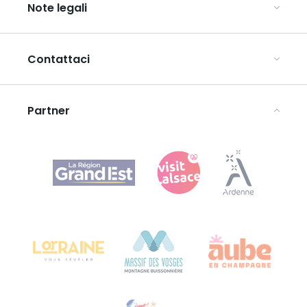
Champagne
Note legali
Organizzate il vostro viaggio di gruppo
Lorena
Scopri l’ART GE
Vosgi
Condizioni generali di utilizzo
Mediaroom
Contattaci
Informativa sulla privacy
Avvertenze legali
Partner
Agence Régionale du Tourisme Grand Est
Bureau de Colmar (sede operativa)
Château Kiener – 24 rue de Verdun
68000 COLMAR
Ti serve aiuto?