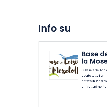
Info su
Base de
la Mose
Sulle rive del Lac 
aperto tutto l’a
attrezzati. Piazzo
e intrattenimento 