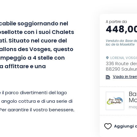
A partire da
cabile soggiornando nel
448,0
sellotte con i suoi Chalets
i. Situato nel cuore del
Venduto da: Base de 
lac de la Moselotte
Ballons des Vosges, questo
ampeggio a 4 stelle con
LORENA, VOSG
336 Route de
 affittare e una
88290 Saulxu
Vado in tre
e il parco divertimenti del lago
Ba
Mo
 angolo cottura e di una serie di
mag
Per garantire il vostro benessere,
i una terrazza con mobili da
Aggiungi ai
 kit di pulizia e di un kit di