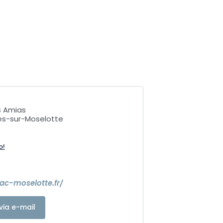
s Amias
es-sur-Moselotte
o!
6
ac-moselotte.fr/
via e-mail