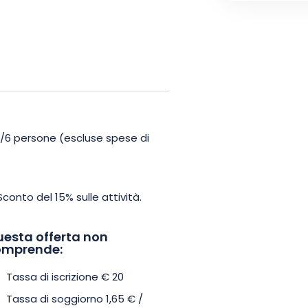
ù adatto a voi. Potete scegliere
-8 persone. Gli chalet da 4 a 6
 da letto con 3 letti e coprono
6-8 persone offre 60 m² di spazio,
 un bagno privato. Entrambi
i una toilette separata.
 4/6 persone (escluse spese di
lla natura, prenotate e partite
sponibili in loco!
Sconto del 15% sulle attività.
esta offerta non
omprende:
Tassa di iscrizione € 20
Tassa di soggiorno 1,65 € /