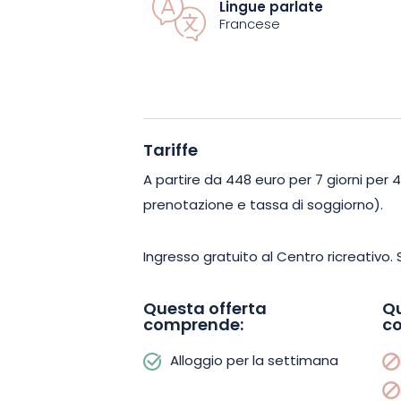
Lingue parlate
Francese
Scegliete il tipo di affitto di chalet pi
uno chalet per 4-6 persone o uno per 6
persone hanno un soggiorno e 2 camere
una superficie di 35 m². Lo chalet per 
con un soppalco, una zona montagna e
Tariffe
dispongono di un bagno con doccia e d
A partire da 448 euro per 7 giorni per
prenotazione e tassa di soggiorno).
Esplorate un mondo nuovo nel cuore de
all’avventura grazie alle varie attività di
Ingresso gratuito al Centro ricreativo. 
Questa offerta
Qu
comprende:
c
Alloggio per la settimana