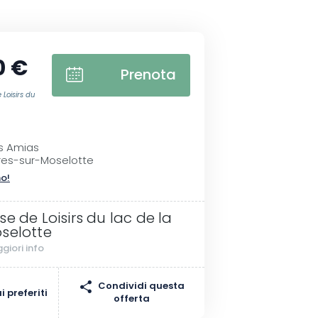
0 €
Prenota
Loisirs du
I
s Amias
res-sur-Moselotte
no!
se de Loisirs du lac de la
selotte
giori info
Condividi questa
 preferiti
offerta