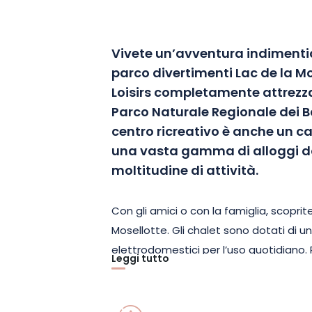
Vivete un’avventura indimenti
parco divertimenti Lac de la Mo
Loisirs completamente attrezzat
Parco Naturale Regionale dei 
centro ricreativo è anche un c
una vasta gamma di alloggi da
moltitudine di attività.
Con gli amici o con la famiglia, scoprit
Mosellotte. Gli chalet sono dotati di un
elettrodomestici per l’uso quotidiano. 
Leggi tutto
ogni chalet in affitto dispone anche d
giardino. È inoltre possibile usufruire di un
manutenzione.