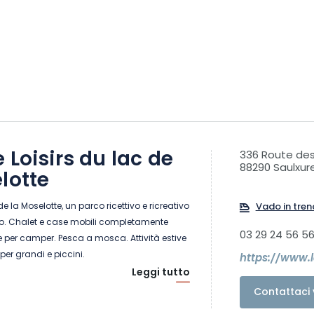
 Loisirs du lac de
336 Route de
88290 Saulxur
lotte
de la Moselotte, un parco ricettivo e ricreativo
Vado in tren
nno. Chalet e case mobili completamente
03 29 24 56 5
le per camper. Pesca a mosca. Attività estive
per grandi e piccini.
https://www.l
Leggi tutto
Contattaci 