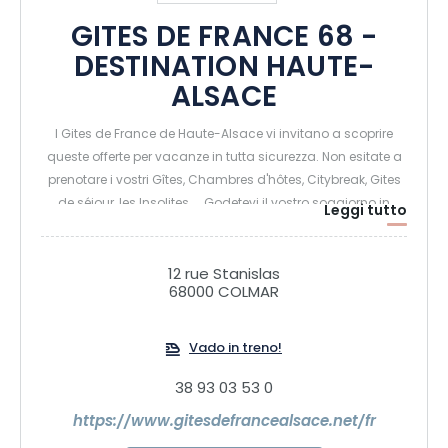
GITES DE FRANCE 68 -
DESTINATION HAUTE-
ALSACE
I Gites de France de Haute-Alsace vi invitano a scoprire
queste offerte per vacanze in tutta sicurezza. Non esitate a
prenotare i vostri Gîtes, Chambres d'hôtes, Citybreak, Gites
de séjour, les Insolites.... Godetevi il vostro soggiorno in
Leggi tutto
Alsazia
12 rue Stanislas
68000 COLMAR
Vado in treno!
38 93 03 53 0
https://www.gitesdefrancealsace.net/fr