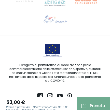
Ti serve aiuto?
Contattaci per e-mail
Il progetto di piattaforma di accelerazione per la
commercializzazione delle offerte turistiche, sportive, culturali
ed enoturistiche del Grand Est è stato finanziato dal FEDER
nell’ambito della risposta dell’Unione Europea alla pandemia
da COVID-19.
53,00 €
Prenota
Agence Régionale du Tourisme Grand Est ©2026 - Tutti i diritti
Prezzo a partire da – Offerta venduta da: GITES DE