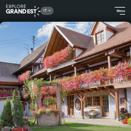
Rechercher un lieu, une activité...
IT
Menu
Homepage
Case vacanza
Chez Rosalie - Ste-Croix-en-Plaine - Alloggio in Francia