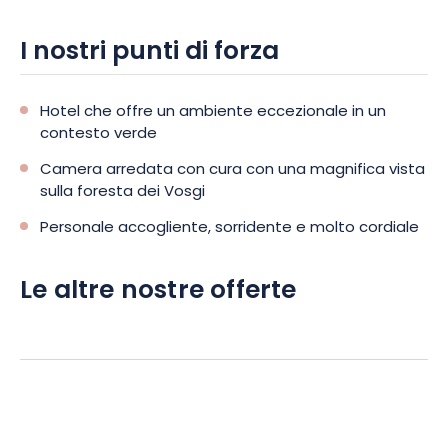
vetrai locali. Nei dintorni ci sono molte attività che renderanno
il vostro soggiorno ancora più piacevole.
I nostri punti di forza
Hotel che offre un ambiente eccezionale in un
contesto verde
Camera arredata con cura con una magnifica vista
sulla foresta dei Vosgi
Personale accogliente, sorridente e molto cordiale
Le altre nostre offerte