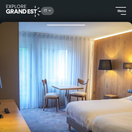
Rechercher un lieu, une activité...
IT
Menu
Homepage
Hotel
Albergo "La Couronne by K