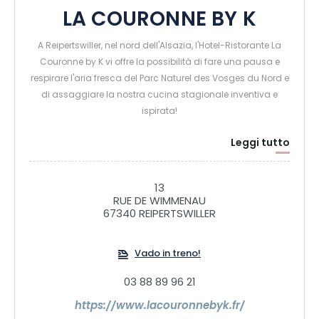
LA COURONNE BY K
A Reipertswiller, nel nord dell'Alsazia, l'Hotel-Ristorante La
Couronne by K vi offre la possibilità di fare una pausa e
respirare l'aria fresca del Parc Naturel des Vosges du Nord e
di assaggiare la nostra cucina stagionale inventiva e
ispirata!
Leggi tutto
Venite a trovarci e passeggiate per l'hotel per scoprire un
ambiente bucolico e incantevole, ideale per le vostre
passeggiate e visite alla nostra bella regione. Il nostro hotel
13
vi offre una splendida terrazza e 18 camere e una suite (con
RUE DE WIMMENAU
67340 REIPERTSWILLER
sauna privata) dotate di ogni comfort, per il piacere di
prolungare il vostro soggiorno in Alsazia. La piscina esterna
è riservata agli ospiti dell'hotel. Accesso incluso nella tariffa
Vado in treno!
della camera, dal check-in al check-out.
03 88 89 96 21
https://www.lacouronnebyk.fr/