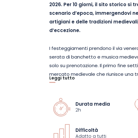
2026. Per 10 giorni, il sito storico si
scenario d’epoca, immergendovi nel
artigiani e delle tradizioni medieval
d’eccezione.
I festeggiamenti prendono il via vener
serata di banchetto e musica medieval
solo su prenotazione. Il primo fine se
mercato medievale che riunisce una tren
Leggi tutto
Ceramiche, gioielli, costumi, calligraf
scandiscono il ritmo della visita. Dimost
spettacoli itineranti e giochi in legn
Durata media
e partecipativa.
2h
Da lunedì 6 a venerdì 10 luglio, potrete
Difficoltà
tutta la famiglia: una caccia al tesoro
Adatto a tutti