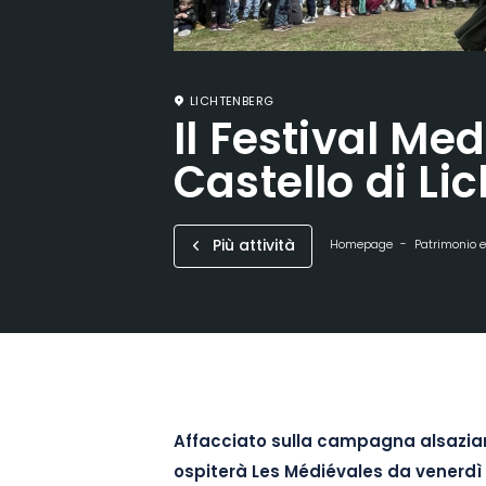
LICHTENBERG
Il Festival Med
Castello di Li
Più attività
Homepage
Patrimonio 
Affacciato sulla campagna alsaziana
ospiterà Les Médiévales da venerdì 3