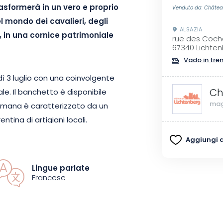
 trasformerà in un vero e proprio
Venduto da: Châtea
 mondo dei cavalieri, degli
ALSAZIA
i, in una cornice patrimoniale
rue des Coch
67340 Lichte
Vado in tre
dì 3 luglio con una coinvolgente
Ch
e. Il banchetto è disponibile
mag
ttimana è caratterizzato da un
tina di artigiani locali.
ia e specialità gastronomiche
Aggiungi ai
razioni di abilità, musica, danze,
o creano un’atmosfera amichevole
Lingue parlate
Francese
 godere di attività quotidiane per
 immersiva autoguidata, visite