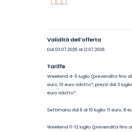
guidate e nuove attività ogni giorno. I
dedicato a rievocazioni storiche a gr
visite guidate a tema per comprendere 
della regione.
Validità dell’offerta
Il Festival Medievale del Castello di L
Dal 03.07.2026 al 12.07.2026
coinvolgente unica in Alsazia. Venite 
momento di festa e preparate la vostra
Tariffe
viaggio nel Medioevo.
Weekend 4-5 luglio (prevendita fino all
euro, 10 euro ridotto*, prezzi dal 3 lugli
euro ridotto*.
Settimana dal 6 al 10 luglio: 11 euro, 8 e
Weekend 11-12 luglio (prevendita fino a