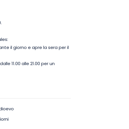
.
les:
ante il giorno e apre la sera per il
alle 11.00 alle 21.00 per un
edioevo
iorni