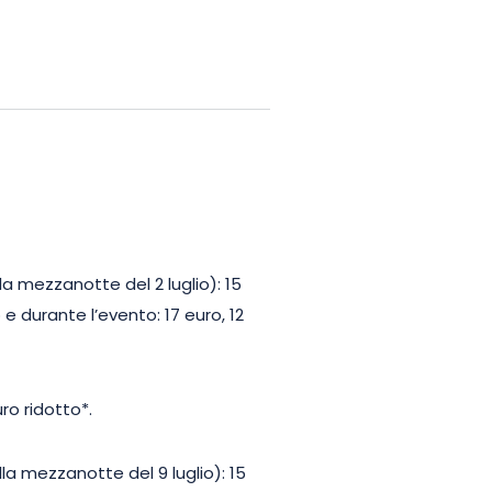
l fine settimana conclusivo è
andezza naturale, conferenze e
meglio la storia del castello e
ichtenberg offre un’esperienza
in costume, condividete un
 visita per un vero e proprio
a mezzanotte del 2 luglio): 15
o e durante l’evento: 17 euro, 12
uro ridotto*.
lla mezzanotte del 9 luglio): 15