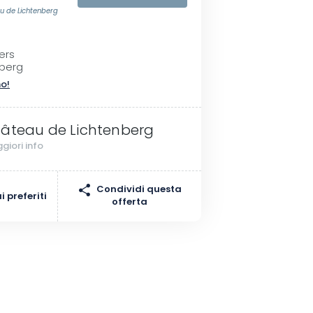
u de Lichtenberg
ers
nberg
no!
âteau de Lichtenberg
giori info
Condividi questa
 preferiti
offerta