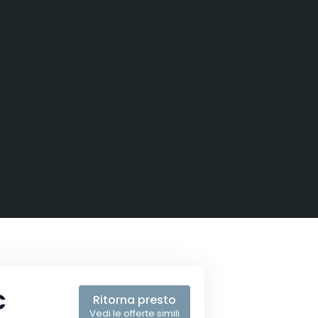
€
Ritorna presto
Vedi le offerte simili