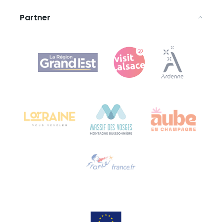
Partner
Agence Régionale du Tourisme Grand Est
Bureau de Colmar (sede operativa)
Château Kiener – 24 rue de Verdun
68000 COLMAR
Ti serve aiuto?
Contattaci per e-mail