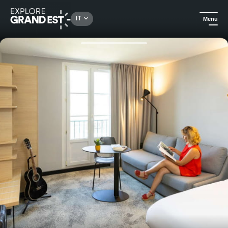
Rechercher un lieu, une activité...
IT
Menu
Homepage
Hotel
Soggiorno presso l'hotel Ibis Strasbourg Centre Gare