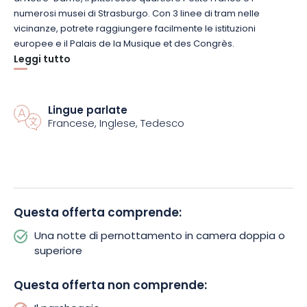
numerosi musei di Strasburgo. Con 3 linee di tram nelle
vicinanze, potrete raggiungere facilmente le istituzioni
europee e il Palais de la Musique et des Congrès.
Leggi tutto
L’hotel offre un’ampia scelta di camere per tutti i gusti:
standard, superior (25 m²), familiari (4 persone) e camere
accessibili alle persone con mobilità ridotta. Alcune camere
Lingue parlate
Francese, Inglese, Tedesco
offrono una vista mozzafiato sulla cattedrale o sulla Grande Île
di Strasburgo. Per una pausa rilassante, accomodatevi al bar
sotto la veranda e gustate un drink o uno snack in
un’atmosfera amichevole.
Godetevi un comfort ottimale e una posizione ideale per
Questa offerta comprende:
esplorare Strasburgo con facilità! Prenotate subito il vostro
Una notte di pernottamento in camera doppia o
soggiorno all’ibis Strasbourg Centre Gare e godetevi
superiore
un’esperienza pratica e cordiale.
Questa offerta non comprende: