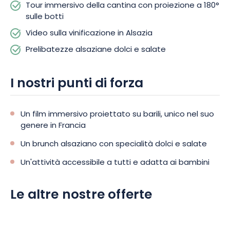
Tour immersivo della cantina con proiezione a 180°
disposizione per tutta la durata della visita.
sulle botti
Video sulla vinificazione in Alsazia
Che siate amanti del vino, della gastronomia o della scoperta,
questa escursione alla Maison ZEYSSOLFF soddisferà
Prelibatezze alsaziane dolci e salate
sicuramente le vostre aspettative. Partite per questa
avventura enogastronomica unica! Prenotate oggi stesso!
I nostri punti di forza
Un film immersivo proiettato su barili, unico nel suo
genere in Francia
Un brunch alsaziano con specialità dolci e salate
Un'attività accessibile a tutti e adatta ai bambini
Le altre nostre offerte