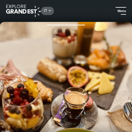
Rechercher un lieu, une activité...
IT
Menu
Homepage
Brunch
Brunch alsaziano con o senza visita immersiva in cantina