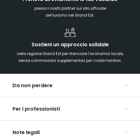
presso i nostri partner sul sito ufficiale
del turismo nel Grand Est.
Sostieni un approccio solidale
nella regione Grand Est per rilanciare l’economia locale,
senza commissioni supplementari per i nostri fornitori.
Da non perdere
Mercatini di Natale
Per i professionisti
Alsazia
Ardenne
Organizzare conferenze e seminari
Champagne
Note legali
Organizzate il vostro viaggio di gruppo
Lorena