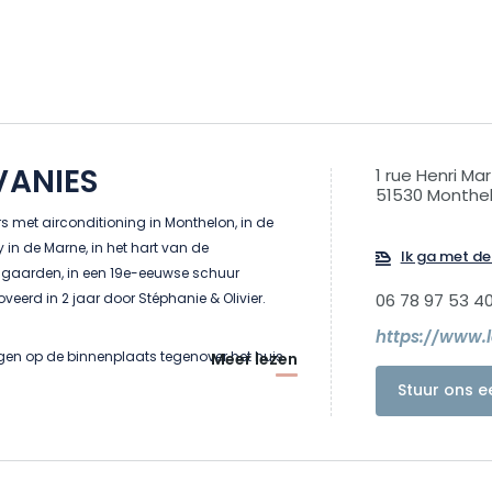
VANIES
1 rue Henri Mar
51530 Monthe
 met airconditioning in Monthelon, in de
 in de Marne, in het hart van de
Ik ga met de 
aarden, in een 19e-eeuwse schuur
veerd in 2 jaar door Stéphanie & Olivier.
06 78 97 53 4
https://www.le
gen op de binnenplaats tegenover het huis
Meer lezen
 werd vroeger gebruikt als hooizolder op de
Stuur ons e
 voor wijnbouw op de begane grond.
Champagne?