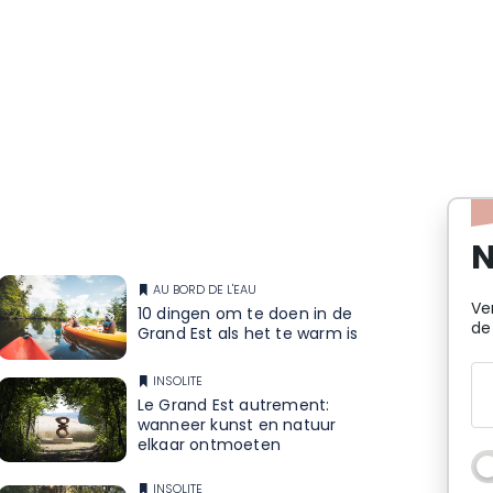
familie of vrienden, voor zaken of plezier, we
 om het hele jaar door aan je verwachtingen
r en hun dochters
ts - Wifi - Kamers met airconditioning -
N
uisdieren niet toegestaan
AU BORD DE L'EAU
Ve
10 dingen om te doen in de
de
Grand Est als het te warm is
INSOLITE
Le Grand Est autrement:
wanneer kunst en natuur
elkaar ontmoeten
INSOLITE