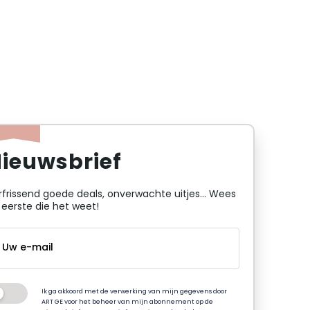
ieuwsbrief
rfrissend goede deals, onverwachte uitjes... Wees
 eerste die het weet!
Ik ga akkoord met de verwerking van mijn gegevens door
ART GE voor het beheer van mijn abonnement op de