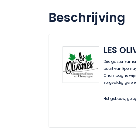
Beschrijving
LES OLI
Drie gastenkamers
buurt van Epernay
Champagne wijng
zorgvuldig gereno
Het gebouw, gele
van de eigenaren,
1e verdieping en
Een weekendje 