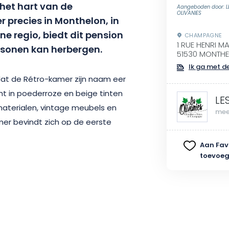
het hart van de
Aangeboden door: L
OLIVANIES
precies in Monthelon, in
e regio, biedt dit pension
CHAMPAGNE
1 RUE HENRI M
personen kan herbergen.
51530 MONTH
Ik ga met de
at de Rétro-kamer zijn naam eer
ht in poederroze en beige tinten
LE
 materialen, vintage meubels en
mee
mer bevindt zich op de eerste
wse schuur en biedt uitzicht op
Aan Fav
toevoe
, een tweepersoonsbed, twee
ig uitgeruste badkamer en een
j de prijs is inbegrepen, wordt
n grote ruimte met een café-