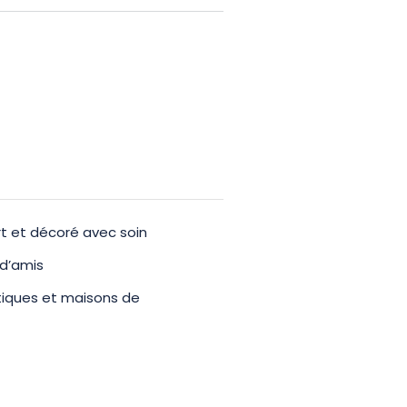
oque.
n door Stéphanie en Olivier, die
 helemaal perfect te maken. In het
viseren over bezienswaardigheden
t et décoré avec soin
 d’amis
stiques et maisons de