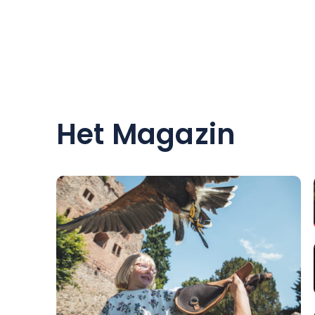
Of je nu komt met 
kijken ernaar uit
te voldoen.
Stéphanie, Olivie
Het Magazin
Privé parkeerplaa
Rookvrij huis - H