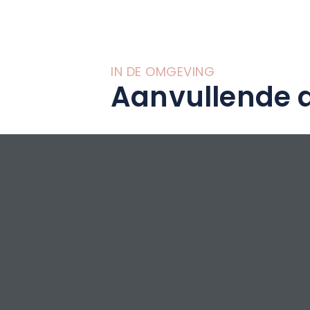
Elk van de drie g
met nieuw bedden
gasten en weerspi
charme en verfijn
IN DE OMGEVING
Aanvullende a
De grote zaal op 
ouderwetse cafésti
ontspanningsruimt
maken.
Tijdens uw verbl
moment te bieden
Neem de tijd om t
vriendelijke sfeer!
Voor een weekend