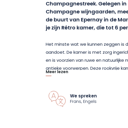
Champagnestreek. Gelegen in 
Champagne wijngaarden, meer 
de buurt van Epernay in de Marn
je zijn Rétro kamer, die tot 6 
Het minste wat we kunnen zeggen is d
aandoet. De kamer is met zorg ingeric
en is voorzien van ruwe en natuurlijke
antieke voorwerpen. Deze rookvrije ka
Meer lezen
verdieping van een voormalige 19e-eeu
de monumenten van de stad.
We spreken
Het heeft een oppervlakte van 30 m²
Frans, Engels
onderschuifbedden, een mooie volled
afgesloten toilet. Het ontbijt, dat al bi
geserveerd op de begane grond in ee