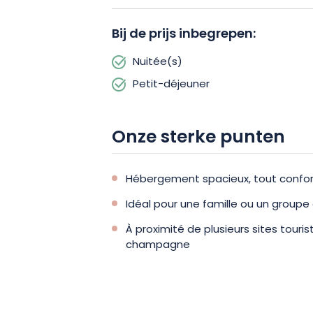
sfeer die doet denken aan de Belle Ép
Bij de prijs inbegrepen:
Bij aankomst word je hartelijk ontvange
Nuitée(s)
er alles aan zullen doen om je verblijf
Petit-déjeuner
bijzonder zullen ze je met plezier ad
in de omgeving en lokale restaurants.
Onze sterke punten
Hébergement spacieux, tout confor
Idéal pour une famille ou un groupe
À proximité de plusieurs sites touri
champagne