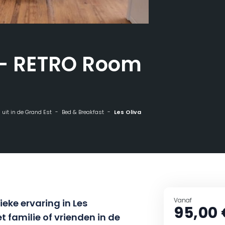
 – RETRO Room
n uit in de Grand Est
Bed & Breakfast
Les Olivanies - RETRO Room
Vanaf
eke ervaring in Les
95,00 
 familie of vrienden in de