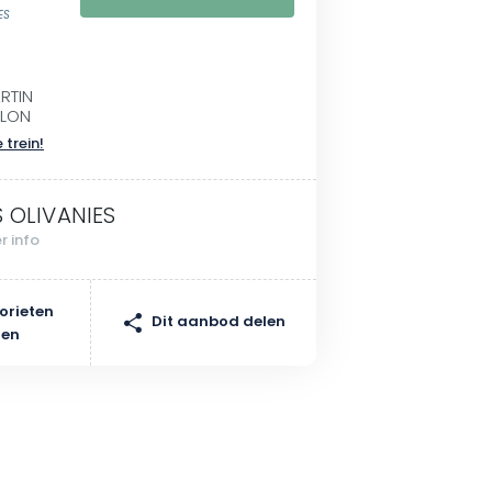
ES
ARTIN
ELON
 trein!
S OLIVANIES
r info
orieten
Dit aanbod delen
gen