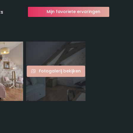
ts
Mijn favoriete ervaringen
Fotogalerij bekijken