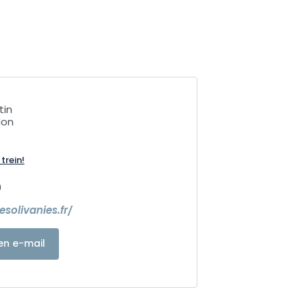
tin
lon
trein!
0
solivanies.fr/
en e-mail