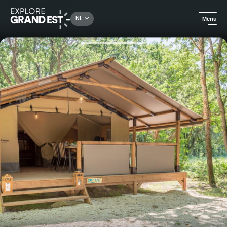
Rechercher un lieu, une activité...
NL
Menu
Kijk je ogen uit in de Grand Est
Campings en huurmogelijkheden in de buitenlucht