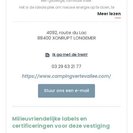
een gezellige, familiale sfeer.
Het is de ideale plek om nieuwe energie op te doen, te
Meer lezen
wandelen en te genieten van de natuur. Of je nu komt met
een caravan, tent of camper, of in een van onze bijzondere
Eco-POD, Eco-Lodge, tentlodge, Tipi, CocoSweet of
4092, route du Lac
stacaravan accommodaties, je bent meer dan welkom! Tot
88400 XONRUPT LONGEMER
ziens,
Ik ga met de trein!
03 29 63 21 77
https://www.campingvertevallee.com/
Stuur ons een e-mail
Milieuvriendelijke labels en
certificeringen voor deze vestiging