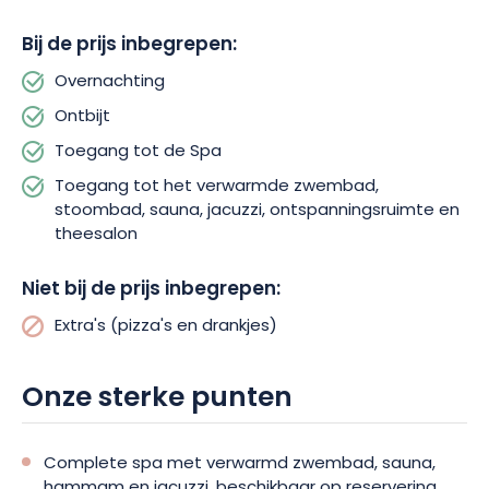
te zorgen dat je verblijf in het teken staat van comfort,
ontspanning en ontdekking. Of je nu op zoek bent naar een
Bij de prijs inbegrepen:
romantisch weekend of een gezinsuitstapje, wij hebben alles
wat je nodig hebt voor een onvergetelijke ervaring in het hart
Overnachting
van de Elzas.
Ontbijt
Toegang tot de Spa
Boek nu uw verblijf in Hôtel & Spa Ribeauvillé en geniet van een
uniek moment van welzijn, tussen Elzasser tradities en de
Toegang tot het verwarmde zwembad,
zachte manier van leven.
stoombad, sauna, jacuzzi, ontspanningsruimte en
theesalon
Niet bij de prijs inbegrepen:
Extra's (pizza's en drankjes)
Onze sterke punten
Complete spa met verwarmd zwembad, sauna,
hammam en jacuzzi, beschikbaar op reservering