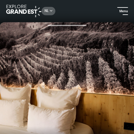
Rechercher un lieu, une activité...
NL
Menu
Kijk je ogen uit in de Grand Est
Hotels
Hôtel & Spa Ribeauvillé - Ontspannende vakantie