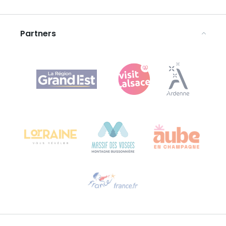
Disclaimer
Partners
Agence Régionale du Tourisme Grand Est
Bureau de Colmar (hoofdkantoor)
Château Kiener – Rue de Verdun 24
68000 COLMAR - FRANKRIJK
Hulp nodig?
Stuur ons een e-mail