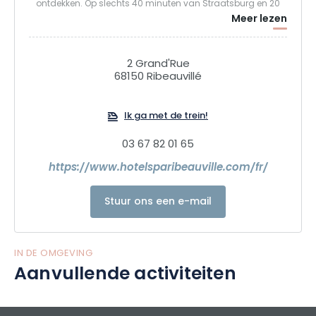
ontdekken. Op slechts 40 minuten van Straatsburg en 20
Meer lezen
minuten van Colmar kunt u genieten van de charme van
alle dorpen in het centrum van de Elzas en de gastronomie
van de regio proeven.
2 Grand'Rue
68150 Ribeauvillé
Ik ga met de trein!
03 67 82 01 65
https://www.hotelsparibeauville.com/fr/
Stuur ons een e-mail
IN DE OMGEVING
Aanvullende activiteiten