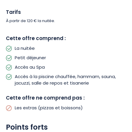
ce soit pour un week-end romantique ou une escapade en
tribu, tout est réuni pour vivre une expérience inoubliable au
Tarifs
cœur de l’Alsace.
À partir de 120 € la nuitée.
Réservez dès maintenant votre séjour à l’Hôtel & Spa
Ribeauvillé et profitez d’un moment de bien-être unique, entre
Cette offre comprend :
traditions alsaciennes et douceur de vivre.
La nuitée
Petit déjeuner
Accès au Spa
Accès à la piscine chauffée, hammam, sauna,
jacuzzi, salle de repos et tisanerie
Cette offre ne comprend pas :
Les extras (pizzas et boissons)
Points forts