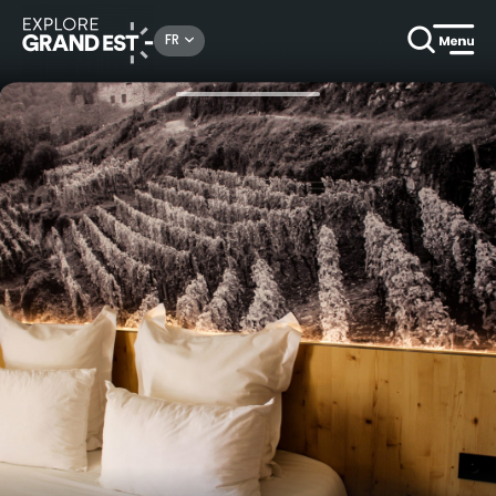
Rechercher un lieu, une activité...
FR
Accueil
Haut de gamme
Hôtel & Spa Ribeauvillé - Séjour relaxant