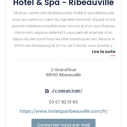
Hôtel & Spa - Ribeauvillé
Situé au centre ville de Ribeauvillé, l’Hôtel & Spa Ribeauvillé
vous accueille au cœur du vignoble alsacien. Équipé d’une
piscine intérieure chauffée avec jacuzzi et d’un spa (Sauna,
Hammam, espace détente) il vous permet le temps d’un
séjour de découvrir tous les sites touristiques de L’Alsace. A
40mn de Strasbourg et 20 mn de Colmar, vous pourrez y
Lire la suite
apprécier le charme de tous les villages de l’Alsace centrale
et profiter de toute la gastronomie régionale.
2 Grand'Rue
68150 Ribeauvillé
J'y vais en train !
03 67 82 01 65
https://www.hotelsparibeauville.com/fr/
Contactez-nous par mail