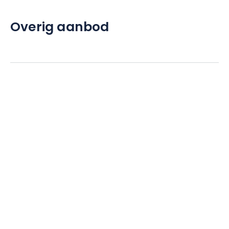
Gun uzelf het voorrecht om te verblijven in het Hotel & Spa de
la Villa La Florangerie, waar ontspanning en welzijn centraal
Overig aanbod
staan. U vertrekt weer vol nieuwe energie, met onvergetelijke
herinneringen aan uw verblijf in het hart van Straatsburg.