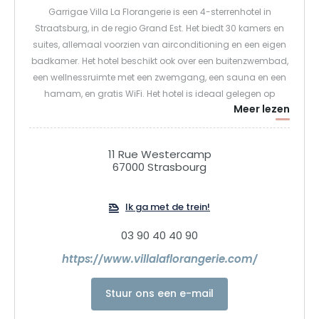
Garrigae Villa La Florangerie is een 4-sterrenhotel in
Straatsburg, in de regio Grand Est. Het biedt 30 kamers en
suites, allemaal voorzien van airconditioning en een eigen
badkamer. Het hotel beschikt ook over een buitenzwembad,
een wellnessruimte met een zwemgang, een sauna en een
hamam, en gratis WiFi. Het hotel is ideaal gelegen op
Meer lezen
slechts 700 meter van de Botanische Tuinen en op minder
dan een kilometer van het Europees Parlement.
11 Rue Westercamp
67000 Strasbourg
Ik ga met de trein!
03 90 40 40 90
https://www.villalaflorangerie.com/
Stuur ons een e-mail