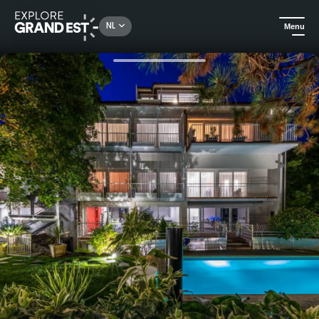
Rechercher un lieu, une activité...
NL
Menu
Kijk je ogen uit in de Grand Est
Hotels
Hotel & SPA Villa La Florangerie