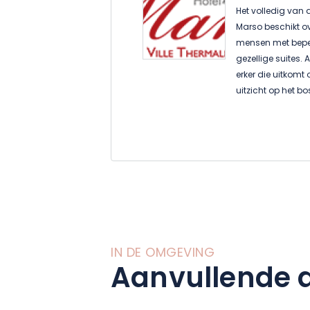
Het volledig van 
Marso beschikt o
mensen met beperk
gezellige suites.
erker die uitkomt
uitzicht op het bo
hart van de recre
cadeaupakketten 
aan activiteiten
Amnéville en de d
IN DE OMGEVING
Aanvullende a