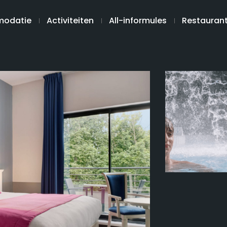
odatie
Activiteiten
All-informules
Restauran