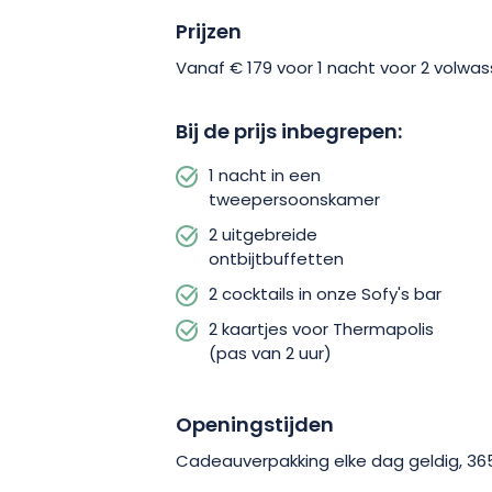
te wachten, gevolgd door 2 cocktails in 
Prijzen
krijg je 2 gratis kaartjes voor 2 uur The
Vanaf € 179 voor 1 nacht voor 2
volwas
Een jaar geldig na aankoop, dus je hebt
Bij de prijs inbegrepen:
plannen. Laat je dus meeslepen door 
1 nacht in een
Amnéville, waar je gegarandeerd een
tweepersoonskamer
beleeft. Er is gratis beveiligde parke
2 uitgebreide
vergemakkelijken.
ontbijtbuffetten
2 cocktails in onze Sofy's bar
2 kaartjes voor Thermapolis
(pas van 2 uur)
Openingstijden
Cadeauverpakking elke dag geldig, 3