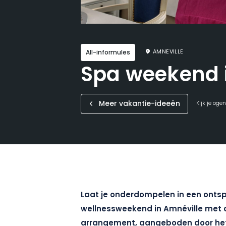
AMNEVILLE
All-informules
Spa weekend 
Meer vakantie-ideeën
Kijk je oge
Laat je onderdompelen in een ontsp
wellnessweekend in Amnéville met 
arrangement, aangeboden door het 