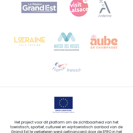
Agence Régionale du Tourisme Grand Est
Bureau de Colmar (hoofdkantoor)
Château Kiener – Rue de Verdun 24
68000 COLMAR - FRANKRIJK
Hulp nodig?
Stuur ons een e-mail
Het project voor dit platform om de zichtbaarheid van het
toeristisch, sportief, cultureel en wijntoeristisch aanbod van de
Grand Est te verbeteren werd gefinancierd door de EFRO in het