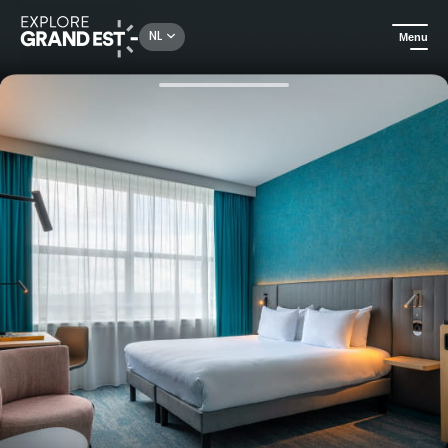
Rechercher un lieu, une activité...
NL
Menu
Kijk je ogen uit in de Grand Est
Hotels
Verblijf van hoge kwaliteit in het centrum van Reims