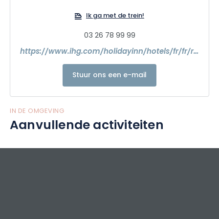
Ik ga met de trein!
03 26 78 99 99
https://www.ihg.com/holidayinn/hotels/fr/fr/reims/rhegc/hoteldetail?qRef=rr&qDest=Reims+France&qRpn=1&qChld=0&qSrt=sBR&qSHp=1&qSmP=3&qGRM=0&qSlH=RHEGC&qLng=4.0284&qRdU=0&qRms=1&srb_u=1&qAdlt=1&qPSt=0&qFRA=1&qRtP=6CBARC&qCiMy=042015&qCoD=24&qLat=49.2628&qCiD=23&qCoMy=042015&qRmP=T.C.O.X.K&qRRSrt=rt&qRad=50&qRpp=12&qBrs=6c.hi.ex.rs.ic.cp.in.sb.cw.cv.ul.vn&qWch=0&icdv=99617383#
Stuur ons een e-mail
IN DE OMGEVING
Aanvullende activiteiten