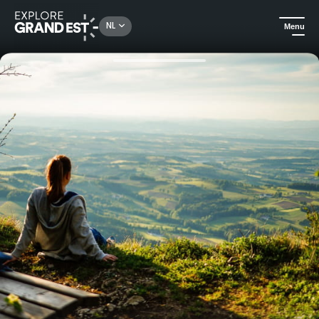
Rechercher un lieu, une activité...
NL
Menu
Kijk je ogen uit in de Grand Est
All-informules
Weekendwandeling op Château Hochberg