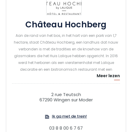
Château Hochberg
Aan de rand van het bos, in het hart van een park van 1,7
hectare, staat Château Hochberg, een landhuis dat nauw
verbonden is met de tradities en de knowhow van de
glasmakers die het Huis Lalique hebben opgericht. In 2016
werd het herboren als een viersterrenhotel met Lalique
decoratie en een bistronomisch restaurant met een
Meer lezen
capaciteit van 60 couverts. Chef Arnaud Barberis en zijn
team stellen een verfijnde gastronomische keuken samen
op basis van seizoens- en streekproducten. Ideaal voor een
2 rue Teutsch
uitstapje in de natuur door het Regionale Park van de
67290 Wingen sur Moder
Vogezen van het Noorden, dat talrijke wandelpaden biedt, is
Château Hochberg ook een must voor cultuurliefhebbers
Ik ga met de trein!
dankzij het Lalique Museum dat er recht tegenover ligt.
03 8 8 00 6 7 67