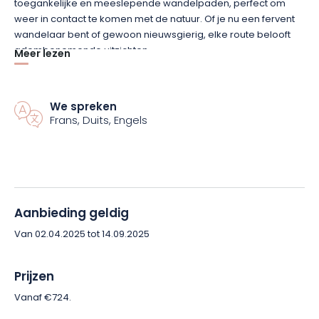
toegankelijke en meeslepende wandelpaden, perfect om
weer in contact te komen met de natuur. Of je nu een fervent
wandelaar bent of gewoon nieuwsgierig, elke route belooft
adembenemende uitzichten.
Meer lezen
Na al die inspanning keert u terug naar het verfijnde comfort
van Château Hochberg. Elegante slaapkamers, een heerlijke
We spreken
keuken en een rustige omgeving vormen de perfecte
Frans, Duits, Engels
aanvulling op dit natuurlijke intermezzo. Een perfecte
combinatie van avontuur en ontspanning, voor een verblijf dat
ontdekking, plezier en authenticiteit combineert.
Boek je verblijf en laat je verrassen door de weidse natuur van
Aanbieding geldig
Lotharingen!
Van 02.04.2025 tot 14.09.2025
Prijzen
Vanaf €724.