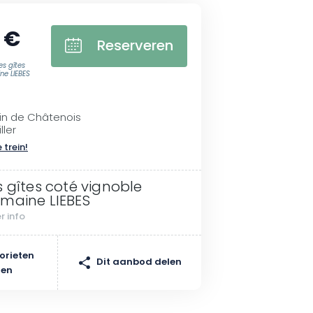
 €
Reserveren
s gîtes
ne LIEBES
in de Châtenois
ller
 trein!
s gîtes coté vignoble
maine LIEBES
r info
orieten
Dit aanbod delen
gen