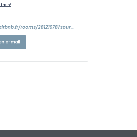
trein!
0
https://www.airbnb.fr/rooms/28121978?source_impression_id=p3_1654672524_vj9ond057vJ11%2BiS
en e-mail