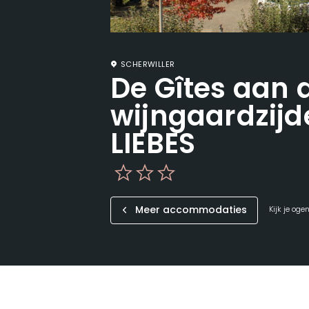
SCHERWILLER
De Gîtes aan 
wijngaardzij
LIEBES
Meer accommodaties
Kijk je oge