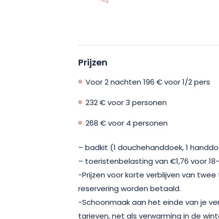
Om je comfort te garanderen is elke gî
alle faciliteiten die je nodig hebt voor j
uitgeruste keuken, eetkamer en zitho
toiletten.
De buitenkant is ook ideaal
privéterras en een mooie tuin.
Prijzen
Waarom 
barbecue of om wat te lachen in de s
Voor 2 nachten 196 € voor 1/2 pers
deze gîtes met uitzicht op de wijngaa
platteland van de Elzas.
232 € voor 3 personen
268 € voor 4 personen
Elke gîte heeft zijn eigen ingang, zoda
comfortabel verblijf in volledige privacy
– badkit (1 douchehanddoek, 1 handdoek
inclusief schoonmaak aan het einde van 
– toeristenbelasting van €1,76 voor 18
en toeristenbelasting zijn voor eigen r
-Prijzen voor korte verblijven van twee
reservering worden betaald.
-Schoonmaak aan het einde van je verbl
tarieven, net als verwarming in de wint