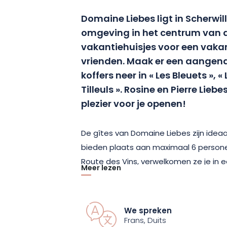
Domaine
Liebes
ligt in Scherwil
omgeving in het centrum van de
vakantiehuisjes voor een vakan
vrienden.
Maak er een aangenaa
koffers neer in « Les Bleuets », «
Tilleuls ». Rosine en Pierre
Liebe
plezier voor je openen!
De gîtes van Domaine
Liebes
zijn idea
bieden plaats aan maximaal 6 person
Route des Vins, verwelkomen ze je in
Meer lezen
door groen.
Het dorpscentrum ligt op 
waardoor je gemakkelijk toegang heb
voorzieningen.
We spreken
Frans, Duits