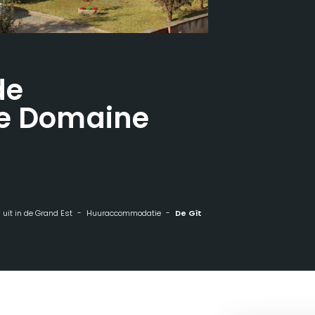
de
de Domaine
n uit in de Grand Est
Huuraccommodatie
De Gîtes aan de wijngaardzijde Domaine LIEBES