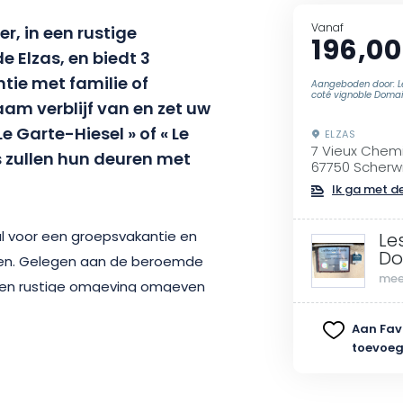
Vanaf
ler, in een rustige
196,00
 Elzas, en biedt 3
tie met familie of
Aangeboden door: Le
coté vignoble Domai
m verblijf van en zet uw
 Le Garte-Hiesel » of « Le
ELZAS
7 Vieux Chem
s
zullen hun deuren met
67750 Scherwi
Ik ga met de
al voor een groepsvakantie en
Le
Do
en.
Gelegen aan de beroemde
mee
 een rustige omgeving omgeven
slechts
2 minuten
lopen,
Aan Fav
t tot bezienswaardigheden en
toevoe