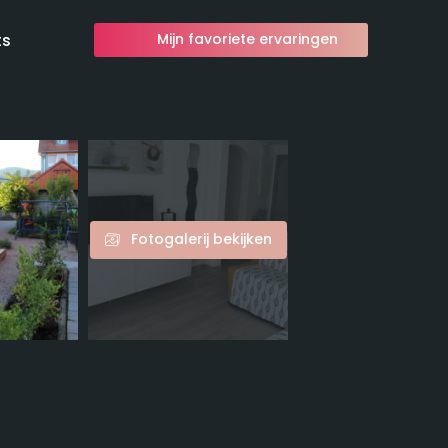
ts
Mijn favoriete ervaringen
Fotogalerij bekijken