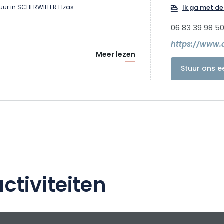
uur in SCHERWILLER Elzas
Ik ga met de 
06 83 39 98 5
Meer lezen
Stuur ons e
ctiviteiten