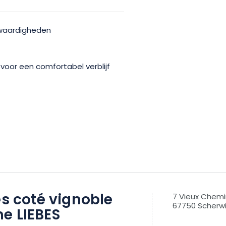
nswaardigheden
t voor een comfortabel verblijf
es coté vignoble
7 Vieux Chemi
67750 Scherwil
e LIEBES