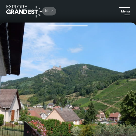
Rechercher un lieu, une activité...
NL
Menu
Kijk je ogen uit in de Grand Est
Huuraccommodatie
Gîte Kientzler voor 2 tot 5 personen in Ribeauvillé, aan het begin van vele mooie wandel- en fietsroutes, in het hart van de kerstmarkten, met privéparkeerplaats en buitenruimte.