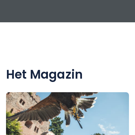
* Een apart toilet,
* Een hal met wifi
* Een terras met tuintafel en -stoelen
Op verzoek stellen wij een reisbedje en een kinderstoel ter
beschikking.
De verhuur loopt van zaterdag tot zaterdag.
Het Magazin
De tarieven zijn inclusief toeristenbelasting, verbruikskosten
(water, elektriciteit en verwarming) en bed- en
huishoudlinnen.
De bedden zijn bij aankomst opgemaakt.
Badlinnen (badlaken, handdoeken en badmat) en
theedoeken en handdoekjes voor de keuken worden
verstrekt.