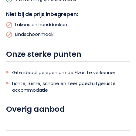
2 matrassen van 90×200 elk); 1 slaapkamer voor 2
personen (bed 1x140x200) (1 matras); 1 badkamer
Niet bij de prijs inbegrepen:
met 1 WC, 1 douchecabine en 1 badmeubel met
Lakens en handdoeken
wastafel evenals een haardroger. (Handdoeken:
Eindschoonmaak
niet aanwezig).
In de gang: 1 kantoorruimte met internettoegang
Onze sterke punten
(glasvezel + WIFI).
Gîte: Verboden te roken (in de accommodatie en
Gîte ideaal gelegen om de Elzas te verkennen
op het terras).
Lichte, ruime, schone en zeer goed uitgeruste
accommodatie
Overig aanbod