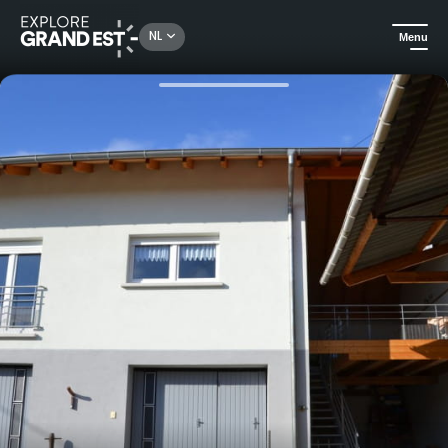
Rechercher un lieu, une activité...
NL
Menu
Kijk je ogen uit in de Grand Est
Huuraccommodatie
Gîte La Grange