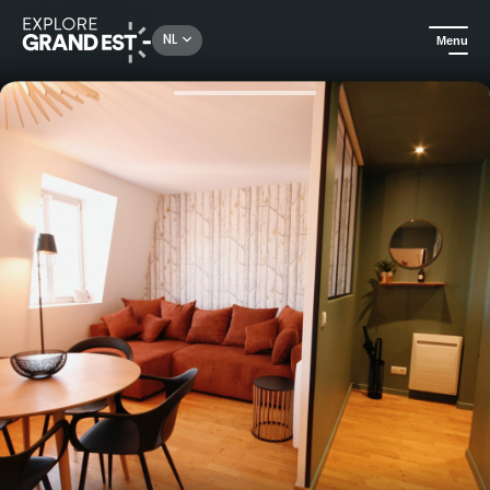
Rechercher un lieu, une activité...
NL
Menu
Kijk je ogen uit in de Grand Est
Huuraccommodatie
Gîte Le Verdoyant in Colmar