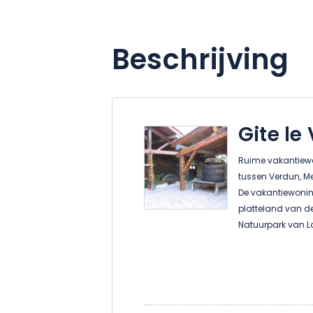
Beschrijving
Gite le
Ruime vakantiewo
tussen Verdun, M
De vakantiewoning
platteland van de
Natuurpark van L
Wilt u samenkome
gast zijn eigen r
precies wat u zoek
over 5 slaapkame