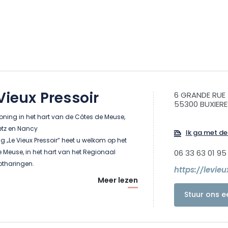
 Vieux Pressoir
6 GRANDE RUE
55300 BUXIERE
ning in het hart van de Côtes de Meuse,
etz en Nancy
Ik ga met de 
 „Le Vieux Pressoir“ heet u welkom op het
 Meuse, in het hart van het Regionaal
06 33 63 01 95
otharingen.
https://levie
Meer lezen
n in een zeer comfortabel huis waar elke
Stuur ons e
uimte heeft? Dan is onze vakantiewoning
t. Er is plaats voor 10 personen, verdeeld
rs in een woonoppervlakte van 300 m². Wij