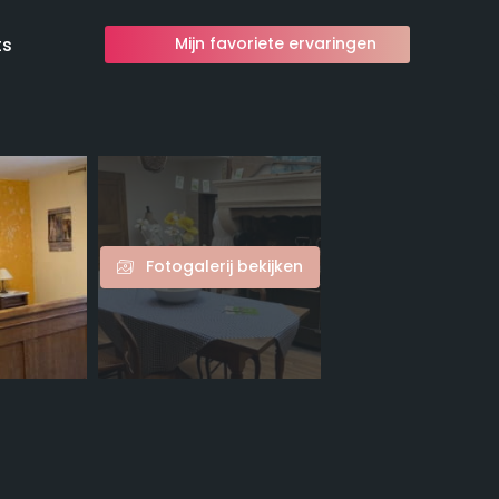
ts
Mijn favoriete ervaringen
Fotogalerij bekijken