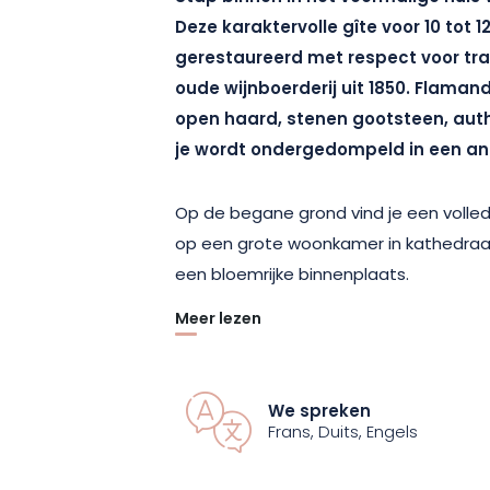
Deze karaktervolle gîte voor 10 tot 1
gerestaureerd met respect voor trad
oude wijnboerderij uit 1850. Flaman
open haard, stenen gootsteen, auth
je wordt ondergedompeld in een and
Op de begane grond vind je een volled
op een grote woonkamer in kathedraal
een bloemrijke binnenplaats.
Meer lezen
Gelegen in een klein, rustig dorpje a
in het Regionale Natuurpark van Lothar
Madine, is de boerderij een verademin
We spreken
of familie.
Frans, Duits, Engels