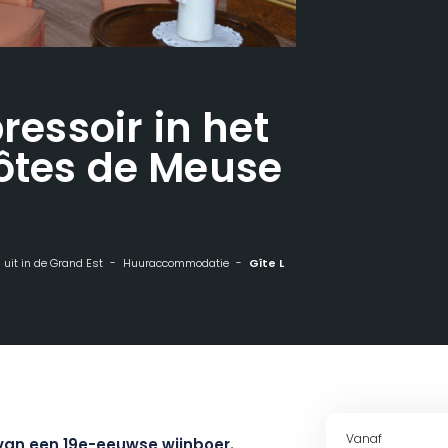
pressoir in het
ôtes de Meuse
n uit in de Grand Est
Huuraccommodatie
Gîte Le vieux pressoir in het hart van de Côtes de Meuse
Vanaf
 van een 19e-eeuwse wijnboer.