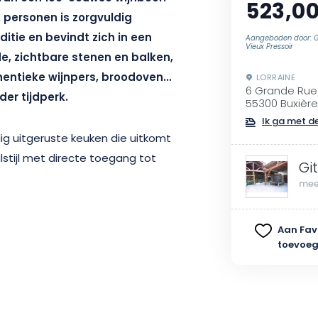
523,00
2 personen is zorgvuldig
itie en bevindt zich in een
Aangeboden door: Gi
Vieux Pressoir
de, zichtbare stenen en balken,
entieke wijnpers, broodoven...
LORRAINE
6 Grande Rue
er tijdperk.
55300 Buxièr
Ik ga met de
ig uitgeruste keuken die uitkomt
stijl met directe toegang tot
Gi
mee
an de voet van de Côtes de Meuse
Aan Fav
ingen en vlakbij het Lac de
toevoe
g voor je vakantie met vrienden