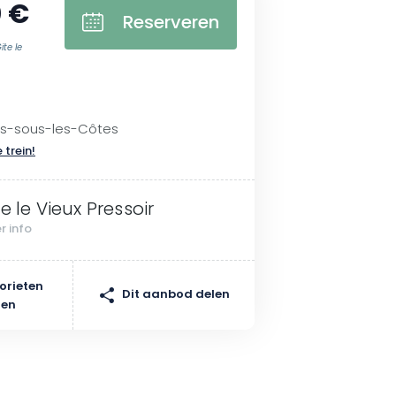
 €
Reserveren
te le
es-sous-les-Côtes
 trein!
te le Vieux Pressoir
r info
orieten
Dit aanbod delen
gen