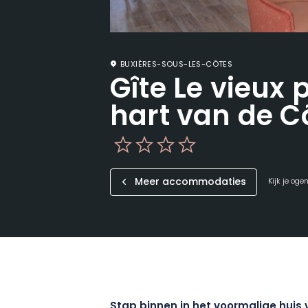
BUXIÈRES-SOUS-LES-CÔTES
Gîte Le vieux 
hart van de C
Meer accommodaties
Kijk je oge
Stap binnen in het voormalige huis