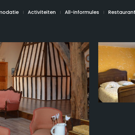
odatie
Activiteiten
All-informules
Restauran