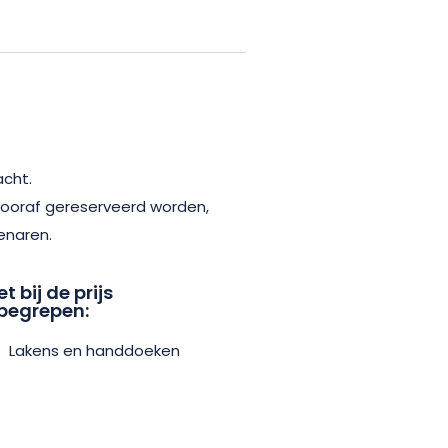
acht.
oraf gereserveerd worden,
enaren.
et bij de prijs
begrepen:
Lakens en handdoeken