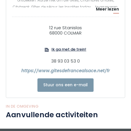
ontdekken. Aarzel niet om uw Gîtes, Chambres d'hôtes,
Citybreak, Gîtes de séjour, les Insolites today.... te reserveren.
Meer lezen
Geniet van uw verblijf in de Elzas
12 rue Stanislas
68000 COLMAR
Ik ga met de trein!
38 93 03 53 0
https://www.gitesdefrancealsace.net/fr
Stuur ons een e-mail
IN DE OMGEVING
Aanvullende activiteiten