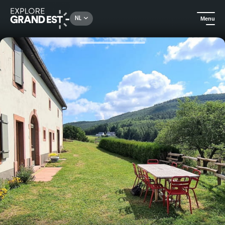
Rechercher un lieu, une activité...
NL
Menu
Kijk je ogen uit in de Grand Est
Huuraccommodatie
Gîte Les Griottes - Gites de France - Orbey