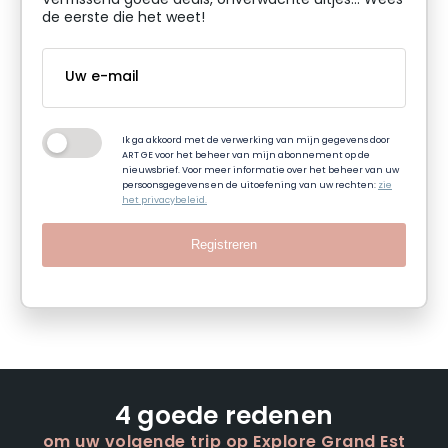
Verfrissend goede deals, onverwachte uitjes... Wees
de eerste die het weet!
Ik ga akkoord met de verwerking van mijn gegevens door
ART GE voor het beheer van mijn abonnement op de
nieuwsbrief. Voor meer informatie over het beheer van uw
persoonsgegevens en de uitoefening van uw rechten:
zie
het privacybeleid.
Registreren
4 goede redenen
om uw volgende trip op Explore Grand Est