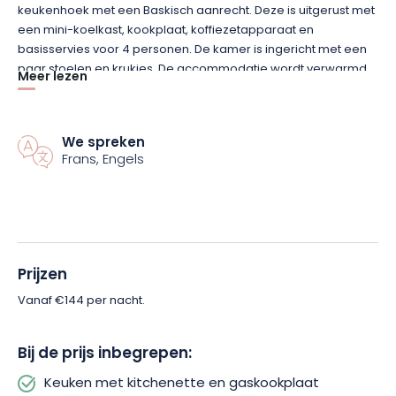
keukenhoek met een Baskisch aanrecht. Deze is uitgerust met
een mini-koelkast, kookplaat, koffiezetapparaat en
basisservies voor 4 personen. De kamer is ingericht met een
paar stoelen en krukjes. De accommodatie wordt verwarmd
Meer lezen
door een kachel met schoorsteeneffect.
L.a Bûcheronne ligt op de top van de berg. Het is 5 minuten
We spreken
lopen via een steil bospad. De bevoorrechte locatie biedt een
Frans, Engels
prachtig uitzicht op de zonsopgang vanaf het terras. Het terras
is volledig uitgerust met tuinmeubilair en een hangmat voor
een moment van ontspanning en rust.
Dit is een ecologische en volledig zelfvoorzienende
Prijzen
accommodatie. Voltaïsche panelen leveren energie voor
twee dagen en een watersysteem met afvalwaterzuivering
Vanaf €144 per nacht.
voorziet het huis van water. Alle ingrediënten voor een eco-
verantwoorde vakantie.
Bij de prijs inbegrepen:
Keuken met kitchenette en gaskookplaat