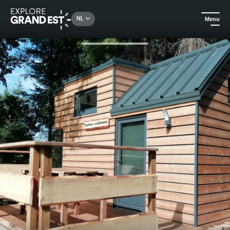
Rechercher un lieu, une activité...
NL
Menu
Kijk je ogen uit in de Grand Est
Huuraccommodatie
Saveurs Vosgiennes - tiny house la Bûcheronne