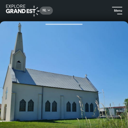
Rechercher un lieu, une activité...
NL
Menu
Kijk je ogen uit in de Grand Est
Huuraccommodatie
Een ongewone nacht in een voormalige kapel op de 3 grenzen tussen Frankrijk, België en Luxemburg