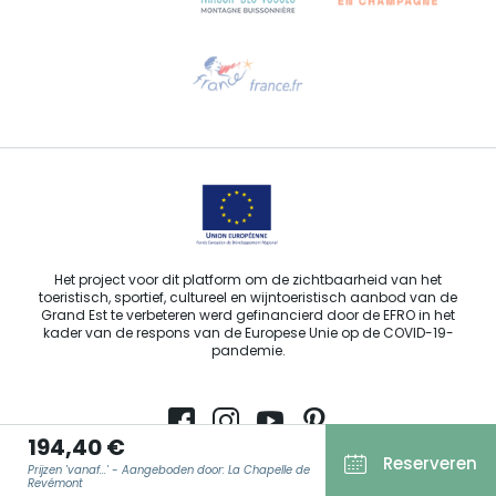
Hulp nodig?
Stuur ons een e-mail
Het project voor dit platform om de zichtbaarheid van het
toeristisch, sportief, cultureel en wijntoeristisch aanbod van de
Grand Est te verbeteren werd gefinancierd door de EFRO in het
kader van de respons van de Europese Unie op de COVID-19-
pandemie.
194,40 €
Reserveren
Agence Régionale du Tourisme Grand Est ©2026 - Alle rechten
Prijzen 'vanaf...' - Aangeboden door: La Chapelle de
Revémont
voorbehouden.