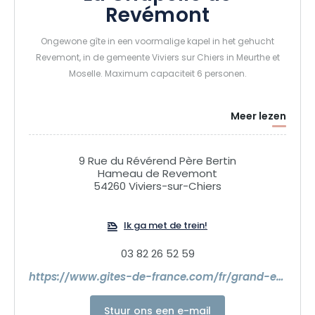
Revémont
Ongewone gîte in een voormalige kapel in het gehucht
Revemont, in de gemeente Viviers sur Chiers in Meurthe et
Moselle. Maximum capaciteit 6 personen.
Meer lezen
9 Rue du Révérend Père Bertin
Hameau de Revemont
54260 Viviers-sur-Chiers
Ik ga met de trein!
03 82 26 52 59
https://www.gites-de-france.com/fr/grand-est/meurthe-et-moselle/la-chapelle-de-revemont-h54g023784
Stuur ons een e-mail