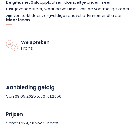
De gîte, met 6 slaapplaatsen, dompelt je onder in een
rustgevende sfeer, waar de volumes van de voormalige kapel
zijn versterkt door zorgvuldige renovatie. Binnen vindt u een
Meer lezen
gezellige woonkamer met een ingerichte keuken, een
badkamer in het woongedeelte op de begane grond, een
zithoek, een douche op de eerste verdieping en een serre.
Buiten kun je genieten van een terras op de begane grond
We spreken
Frans
met ononderbroken uitzicht over het omliggende platteland.
Wil je genieten van een buitengewone ervaring en slapen op
een buitengewone plek? Boek dan nu je verblijf in de Chapelle
de Revemont en trakteer jezelf op een onvergetelijke vakantie
in deze ongewone cocon in het hart van de Grand Est streek.
Aanbieding geldig
Deze gîte ligt op 100m van een rustieke zaal, « La Grange », die
Van 09.05.2025 tot 01.01.2050
van de lente tot de herfst te huur is.
Prijzen
Vanaf €194,40 voor 1 nacht.