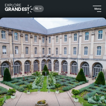
Rechercher un lieu, une activité...
NL
Menu
Kijk je ogen uit in de Grand Est
Hotels
Een overnachting in een historisch monument - Abbaye des Prémontrés***.