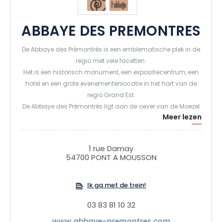
ABBAYE DES PREMONTRES
De Abbaye des Prémontrés is een emblematische plek in de
regio met vele facetten:
Het is een historisch monument, een expositiecentrum, een
hotel en een grote evenementenlocatie in het hart van de
regio Grand Est.
De Abbaye des Prémontrés ligt aan de oever van de Moezel
Meer lezen
in een park van 2,5 hectare, op een steenworp afstand van
het centrum van Pont à Mousson, waar je alle voorzieningen
vindt die je nodig hebt (bars, restaurants, winkels, zwembad,
1 rue Damay
speeltuin).
54700 PONT A MOUSSON
Dankzij deze ideale ligging, in het hart van Lotharingen, kun
je steden vol geschiedenis en cultuur bezoeken, zoals Metz,
Ik ga met de trein!
Nancy, Liverdun en Toul, allemaal binnen handbereik van
de snelweg, op slechts een paar kilometer afstand.
03 83 81 10 32
Als je meer van de natuur houdt, ligt de Moselle-Saône
fietsroute of voie bleue op slechts 5 minuten van dit niet te