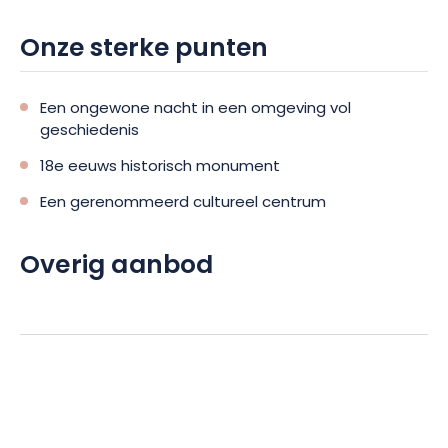
programma van tentoonstellingen, concerten, theater,
lezingen, thema-evenementen en culturele ontmoetingen…
Onze sterke punten
Een ongewone nacht in een omgeving vol
geschiedenis
18e eeuws historisch monument
Een gerenommeerd cultureel centrum
Overig aanbod