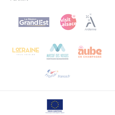
Agence Régionale du Tourisme Grand Est
Bureau de Colmar (hoofdkantoor)
Château Kiener – Rue de Verdun 24
68000 COLMAR - FRANKRIJK
Hulp nodig?
Stuur ons een e-mail