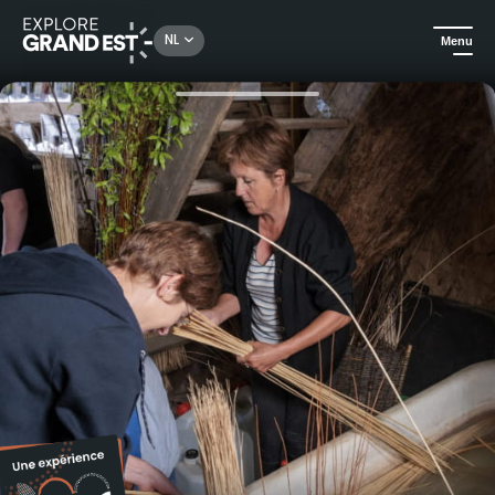
Rechercher un lieu, une activité...
NL
Menu
Kijk je ogen uit in de Grand Est
Ambachten
Cadeaubon voor een workshop manden maken "Osier vivant