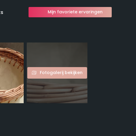
ts
Mijn favoriete ervaringen
Fotogalerij bekijken