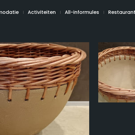
odatie
Activiteiten
All-informules
Restauran