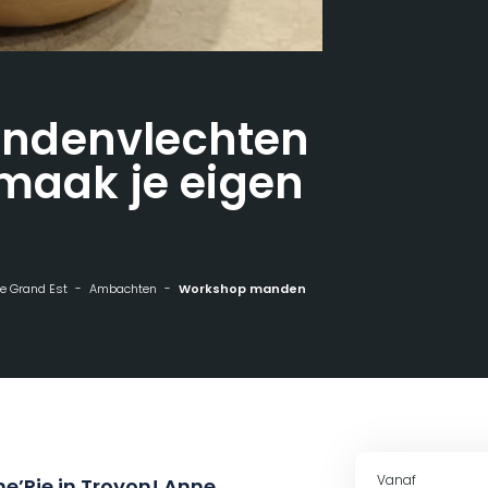
ndenvlechten
maak je eigen
 de Grand Est
Ambachten
Workshop mandenvlechten en keramiek, maak je eigen saladeschaal
Vanaf