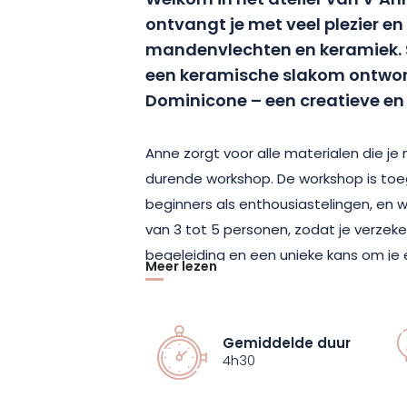
Welkom in het atelier van V’An
ontvangt je met veel plezier e
mandenvlechten en keramiek.
een keramische slakom ontwor
Dominicone – een creatieve en
Anne zorgt voor alle materialen die je
durende workshop. De workshop is toeg
beginners als enthousiastelingen, en 
van 3 tot 5 personen, zodat je verzeke
begeleiding en een unieke kans om je 
Meer lezen
verrijkende ervaring is zeker een pracht
eigen unieke kunstwerk en de trots da
Gemiddelde duur
Aan het einde van je workshop kun je
4h30
Atelier V’Anne’Rie boetiek. Je vindt 