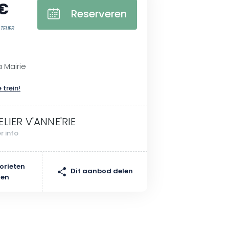
 €
Reserveren
TELIER
a Mairie
 trein!
ELIER V'ANNE'RIE
r info
orieten
Dit aanbod delen
gen