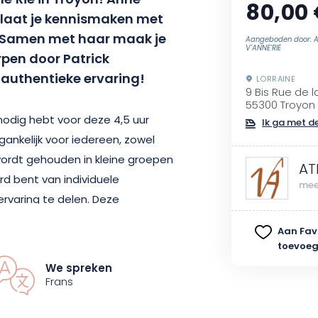
ne’Rie in Troyon! Anne
80,00
n laat je kennismaken met
 Samen met haar maak je
Aangeboden door: A
V'ANNE'RIE
pen door Patrick
 authentieke ervaring!
LORRAINE
9 Bis Rue de l
55300 Troyon
 nodig hebt voor deze 4,5 uur
Ik ga met de
ankelijk voor iedereen, zowel
wordt gehouden in kleine groepen
AT
rd bent van individuele
mee
ervaring te delen. Deze
ig souvenir. Je vertrekt met je
Aan Fav
t je het zelf hebt gemaakt!
toevoe
We spreken
 ook een bezoek brengen aan de
Frans
er ronde of ovale manden, manden