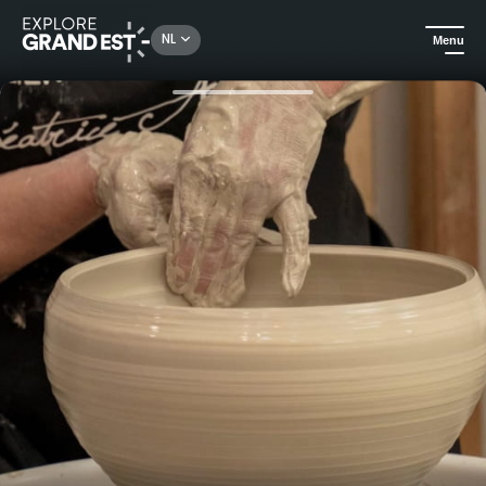
Rechercher un lieu, une activité...
NL
Menu
Kijk je ogen uit in de Grand Est
Ambachten
Maak je eigen keramische en kristallen schaal met Béatrice, keramisch kunstenaar