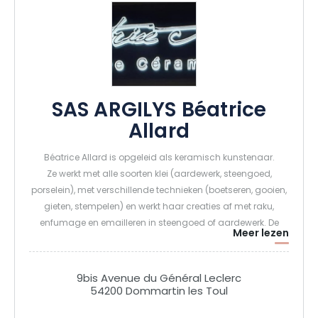
SAS ARGILYS Béatrice
Allard
Béatrice Allard is opgeleid als keramisch kunstenaar.
Ze werkt met alle soorten klei (aardewerk, steengoed,
porselein), met verschillende technieken (boetseren, gooien,
gieten, stempelen) en werkt haar creaties af met raku,
enfumage en emailleren in steengoed of aardewerk. De
Meer lezen
meeste van haar creaties zijn te koop in haar galerie boven
haar atelier. Haar passie doorgeven is haar grootste passie
en ze geeft lessen, cursussen en professionele trainingen in
9bis Avenue du Général Leclerc
haar grote atelier/galerie in Dommartin Les Toul. Ze houdt
54200 Dommartin les Toul
van delen.