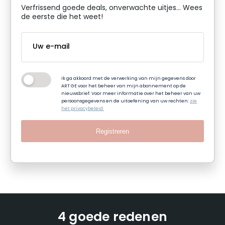
Verfrissend goede deals, onverwachte uitjes... Wees
de eerste die het weet!
Ik ga akkoord met de verwerking van mijn gegevens door
ART GE voor het beheer van mijn abonnement op de
nieuwsbrief. Voor meer informatie over het beheer van uw
persoonsgegevens en de uitoefening van uw rechten:
zie
het privacybeleid.
Registreren
4 goede redenen