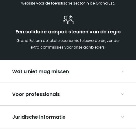
website voor de toeristische sector in de Grand Est.
Een solidaire aanpak steunen van de regio
Grand Est om de lokale economie te bevorderen, zonder
extra commissies voor onze aanbieders.
Wat u niet mag missen
Met kinderen naar de Grand Est
Voor professionals
Met z’n tweeën
Kerst in Oost-Frankrijk
Organiseer uw conferenties en seminars
De Route des Vins d’Alsace
Juridische informatie
Organiseer uw groepsreizen
Bezienswaardigheden op de UNESCO-erfgoedlijst
Over ART GE
De wijngaarden van de Champagne
Algemene gebruiksvoorwaarden