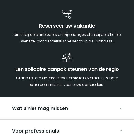
Reserveer uw vakantie
direct bij de aanbieders die zijn aangesloten bij de officiële
website voor de toeristische sector in de Grand Est.
Een solidaire aanpak steunen van de regio
Grand Est om de lokale economie te bevorderen, zonder
extra commissies voor onze aanbieders.
Wat u niet mag missen
Met kinderen naar de Grand Est
Voor professionals
Met z’n tweeën