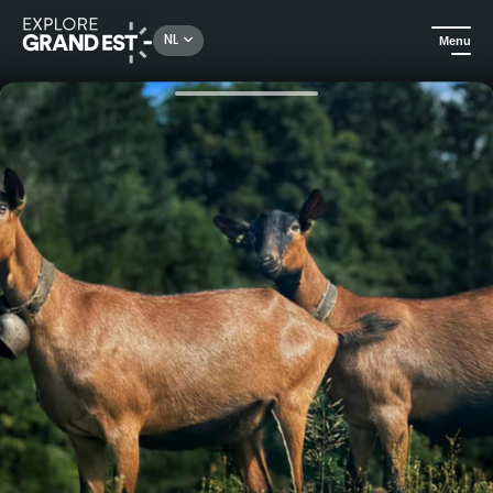
Rechercher un lieu, une activité...
NL
Menu
Kijk je ogen uit in de Grand Est
Ambachten
Rondleiding en proeverij bij de geitenboerderij Chèvrerie du Hunleskritt