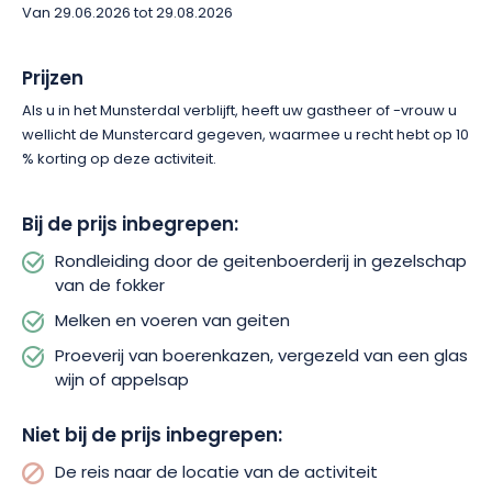
appelsap. Zo geniet je van een culinair moment direct op de
Van 29.06.2026 tot 29.08.2026
productielocatie, in een authentieke sfeer. Daarna volgt een
van de hoogtepunten van de ervaring: het melken en het
Prijzen
voeren van de geiten. Jong en oud kunnen dichtbij komen, de
geiten van dichtbij bekijken en, voor de meest nieuwsgierigen,
Als u in het Munsterdal verblijft, heeft uw gastheer of -vrouw u
de versgemolken geitenmelk proeven. Dit bezoek van 2,5 uur
wellicht de Munstercard gegeven, waarmee u recht hebt op 10
biedt een levendige, gezellige ervaring vol ontdekkingen,
% korting op deze activiteit.
ideaal om samen met familie of vrienden van te genieten.
Bij de prijs inbegrepen:
Reserveer uw bezoek en laat u betoveren door de
authenticiteit van de Chèvrerie du Hunleskritt.
Rondleiding door de geitenboerderij in gezelschap
van de fokker
Melken en voeren van geiten
Proeverij van boerenkazen, vergezeld van een glas
wijn of appelsap
Niet bij de prijs inbegrepen:
De reis naar de locatie van de activiteit