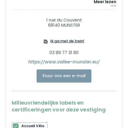
Meer lezen
momenten weg van het alledaagse leven, doe nieuwe
energie op in de frisse lucht van de Vallei van Munster!
1 rue du Couvent
68140 MUNSTER
Ik ga met de trein!
03 89 77 31 80
https://www.vallee-munster.eu/
Stuur ons een e-mail
Milieuvriendelijke labels en
certificeringen voor deze vestiging
Accueil Vélo