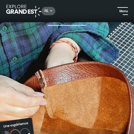
Rechercher un lieu, une activité...
NL
Menu
Kijk je ogen uit in de Grand Est
Ambachten
Workshop lederwaren: maak je eigen gepersonaliseerde leren tas