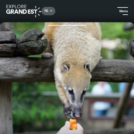
Rechercher un lieu, une activité...
NL
Menu
Kijk je ogen uit in de Grand Est
Attractieparken & Dierentuinen
Cadeaubon Zoo d'Amnéville: Geef een wilde ervaring cadeau!