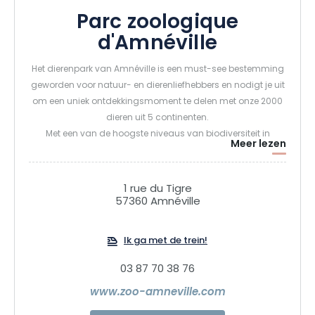
Parc zoologique
d'Amnéville
Het dierenpark van Amnéville is een must-see bestemming
geworden voor natuur- en dierenliefhebbers en nodigt je uit
om een uniek ontdekkingsmoment te delen met onze 2000
dieren uit 5 continenten.
Met een van de hoogste niveaus van biodiversiteit in
Meer lezen
Frankrijk, is de dierentuin de perfecte plek om meer dan
alleen een bezoek te ervaren - het is een moment om je te
verwonderen over onze planeet. Onze band met de
1 rue du Tigre
verschillende levensvormen is essentieel om de dingen te
57360 Amnéville
begrijpen die voor ons van vitaal belang zijn, en het is
volgens dit principe dat het dierenpark van Amnéville zijn
Ik ga met de trein!
mysteries met passie en emotie voor je opent.
03 87 70 38 76
www.zoo-amneville.com